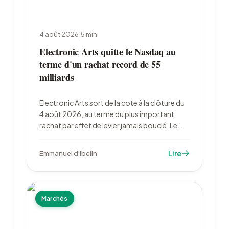
4 août 2026
|
5
min
Electronic Arts quitte le Nasdaq au
terme d'un rachat record de 55
milliards
Electronic Arts sort de la cote à la clôture du
4 août 2026, au terme du plus important
rachat par effet de levier jamais bouclé. Le
fonds souverain saoudien PIF détiendra 93,4
% de l'éditeur, qui cède sa place dans le S&P
Lire
Emmanuel d'Ibelin
500 à Ferguson Enterprises.
Marchés