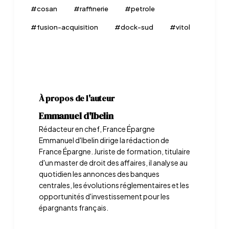
#
cosan
#
raffinerie
#
petrole
#
fusion-acquisition
#
dock-sud
#
vitol
À propos de l'auteur
Emmanuel d'Ibelin
Rédacteur en chef, France Épargne
Emmanuel d'Ibelin dirige la rédaction de
France Épargne. Juriste de formation, titulaire
d'un master de droit des affaires, il analyse au
quotidien les annonces des banques
centrales, les évolutions réglementaires et les
opportunités d'investissement pour les
épargnants français.