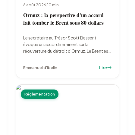
6 août 2026
|
10
min
Ormuz : la perspective d'un accord
fait tomber le Brent sous 80 dollars
Le secrétaire au Trésor Scott Bessent
évoque un accord imminent sur la
réouverture du détroit d'Ormuz. Le Brent est
retombé à 79,22 dollars le 6 août, l'or a bondi
à 4 222 dollars et les marchés ont divisé par
Lire
Emmanuel d'Ibelin
deux leurs paris sur un resserrement de la Fed.
Réglementation