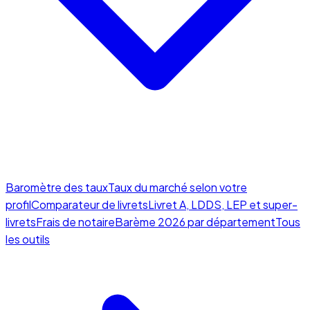
Baromètre des taux
Taux du marché selon votre
profil
Comparateur de livrets
Livret A, LDDS, LEP et super-
livrets
Frais de notaire
Barème 2026 par département
Tous
les outils