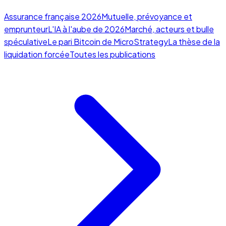
Assurance française 2026
Mutuelle, prévoyance et
emprunteur
L'IA à l'aube de 2026
Marché, acteurs et bulle
spéculative
Le pari Bitcoin de MicroStrategy
La thèse de la
liquidation forcée
Toutes les publications