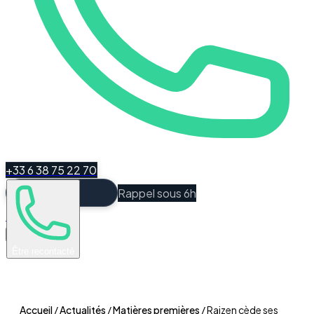
+33 6 38 75 22 70
Rappel sous 6h
Espace Client
Être recontacté
Accueil
/
Actualités
/
Matières premières
/
Raizen cède ses