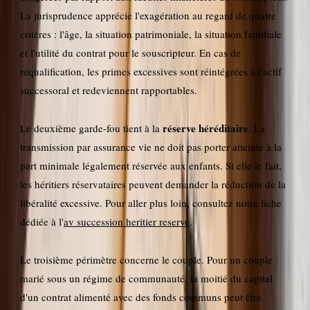
La jurisprudence apprécie l'exagération au regard de quatre
critères : l'âge, la situation patrimoniale, la situation familiale
et l'utilité du contrat pour le souscripteur. En cas de
requalification, les primes excessives sont réintégrées à l'actif
successoral et redeviennent rapportables.
réserve héréditaire
Le deuxième garde-fou tient à la
. La
transmission par assurance vie ne doit pas porter atteinte à la
part minimale légalement réservée aux enfants. Si elle le fait,
les héritiers réservataires peuvent demander la réduction de la
libéralité excessive. Pour aller plus loin, consultez notre fiche
dédiée à l'
av succession heritier reserve
.
Le troisième périmètre concerne le couple. Pour un couple
marié sous un régime de communauté, la moitié du capital
d'un contrat alimenté avec des fonds communs peut être