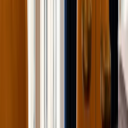
Simulateur d'épargne
Besoin d’un avis sur votre situation ?
Rappel sous 6h
Guide complet ·
28
min
Être recontacté