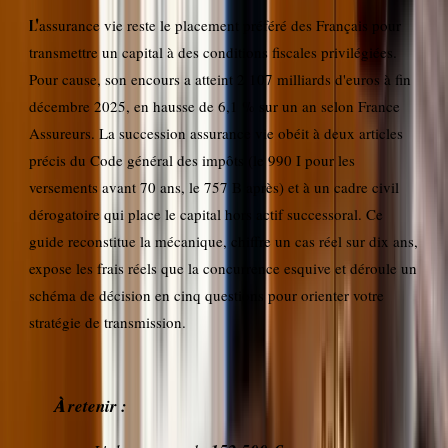
L'assurance vie reste le placement préféré des Français pour
transmettre un capital à des conditions fiscales privilégiées.
Pour cause, son encours a atteint 2 107 milliards d'euros à fin
décembre 2025, en hausse de 6,1 % sur un an selon France
Assureurs. La succession assurance vie obéit à deux articles
précis du Code général des impôts (le 990 I pour les
versements avant 70 ans, le 757 B après) et à un cadre civil
dérogatoire qui place le capital hors actif successoral. Ce
guide reconstitue la mécanique, chiffre un cas réel sur dix ans,
expose les frais réels que la concurrence esquive et déroule un
schéma de décision en cinq questions pour orienter votre
stratégie de transmission.
À retenir :