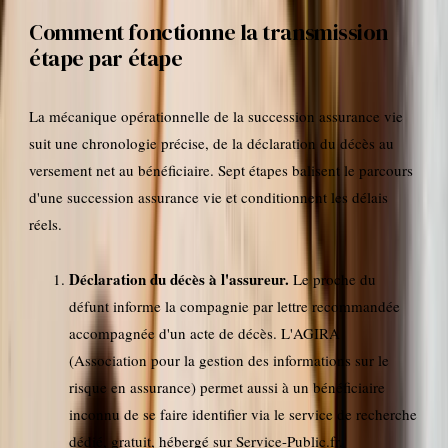
Comment fonctionne la transmission
étape par étape
La mécanique opérationnelle de la succession assurance vie
suit une chronologie précise, de la déclaration du décès au
versement net au bénéficiaire. Sept étapes balisent le parcours
d'une succession assurance vie et conditionnent les délais
réels.
Déclaration du décès à l'assureur.
Le proche du
défunt informe la compagnie par lettre recommandée
accompagnée d'un acte de décès. L'AGIRA
(Association pour la gestion des informations sur le
risque en assurance) permet aussi à un bénéficiaire
inconnu de se faire identifier via le service de recherche
dédié, gratuit, hébergé sur Service-Public.fr.