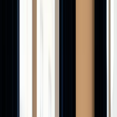
Mutuelle santé
Comparez garanties et tarifs
santé
Prévoyance
Protégez vos revenus en cas
d'arrêt
Assurance décennale
Devis pour les pros du
bâtiment
Tous les comparateurs