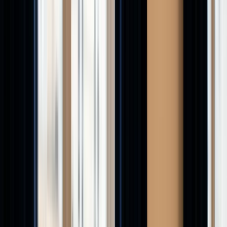
Épargne
Projetez votre capital dans le temps
Prêt
immobilier
Mensualités et coût total du crédit
Dispositif
Jeanbrun
Amortissement et économie d'impôt sur 9
ans
Tous les simulateurs