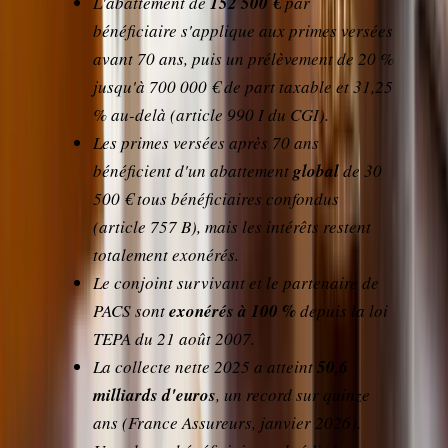
L'abattement de
152 500 €
par
bénéficiaire s'applique aux primes versées
avant 70 ans, puis un prélèvement de 20 %
jusqu'à 700 000 € de part taxable et 31,25
% au-delà (article 990 I du CGI).
Les primes versées après 70 ans
bénéficient d'un abattement
global
de 30
500 € tous bénéficiaires confondus
(article 757 B), mais les intérêts restent
totalement exonérés.
Le conjoint survivant et le partenaire de
PACS sont
exonérés à 100 %
depuis la loi
TEPA du 21 août 2007.
La collecte nette 2025 a atteint
50,6
milliards d'euros
, un record sur quinze
ans (France Assureurs, janvier 2026).