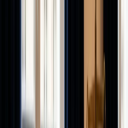
Assurance vie
Le placement préféré des
Français
SCPI
Investir dans la pierre-papier
Épargne retraite
(PER)
Préparez votre retraite, réduisez vos impôts
Tous les
produits