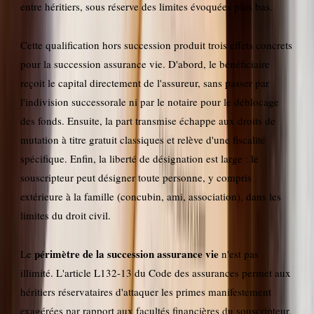
entre héritiers, sous réserve des limites évoquées plus bas.
Cette qualification hors succession produit trois effets concrets
pour la succession assurance vie. D'abord, le bénéficiaire
reçoit le capital directement de l'assureur, sans passer par
l'indivision successorale ni par le notaire pour le déblocage
des fonds. Ensuite, la part transmise échappe aux droits de
mutation à titre gratuit classiques et relève d'une fiscalité
spécifique. Enfin, la liberté de désignation est large : le
souscripteur peut désigner toute personne, y compris
extérieure à la famille (concubin, ami, association), dans les
limites du droit civil.
périmètre de la succession assurance vie
Le
n'est pas
illimité. L'article L132-13 du Code des assurances permet aux
héritiers réservataires d'attaquer les primes manifestement
exagérées par rapport aux facultés financières du souscripteur.