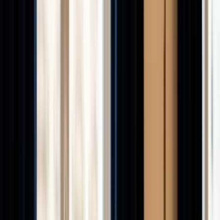
Assurance française 2026
Mutuelle, prévoyance et
emprunteur
L'IA à l'aube de 2026
Marché, acteurs et bulle
spéculative
Le pari Bitcoin de MicroStrategy
La thèse de la
liquidation forcée
Toutes les publications