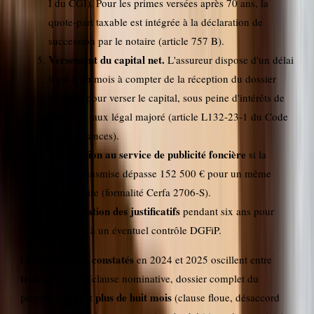
I du CGI). Pour les primes versées après 70 ans, la
quote-part taxable est intégrée à la déclaration de
succession par le notaire (article 757 B).
Versement du capital net.
L'assureur dispose d'un délai
légal d'un mois à compter de la réception du dossier
complet pour verser le capital, sous peine d'intérêts de
retard au taux légal majoré (article L132-23-1 du Code
des assurances).
Déclaration au service de publicité foncière
si la
valeur transmise dépasse 152 500 € pour un même
bénéficiaire (formalité Cerfa 2706-S).
Conservation des justificatifs
pendant six ans pour
répondre à un éventuel contrôle DGFiP.
délais réels constatés
Les
en 2024 et 2025 oscillent entre
trois semaines
(clause nominative, dossier complet du
plus de huit mois
premier coup) et
(clause floue, désaccord