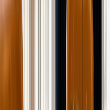
Succession et AV
Assurance Vie et Épargne
Succession et assurance vie, le guide
complet
Succession assurance vie : abattements 152 500 € et 30
500 €, fiscalité art. 990 I CGI, cas chiffré, frais réels et
schéma de décision pour transmettre net.
Lire le guide