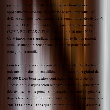
152 500 € par bénéficiaire
prévoit un abattement de
,
applicable tous contrats d'un même assuré confondus. Au-
delà, le capital est soumis à un prélèvement forfaitaire de 20 %
jusqu'à 700 000 € de part taxable, puis 31,25 % au-delà
(BOFiP, BOI-TCAS-AUT-60 mis à jour le 30 mars 2023).
Cette imposition s'applique quel que soit le lien de parenté
entre l'assuré et le bénéficiaire, y compris pour un tiers
étranger à la famille.
après 70 ans
Pour les primes versées
, l'article 757 B retient un
global de
mécanisme radicalement différent : un abattement
30 500 €
tous bénéficiaires confondus, puis les droits de
succession classiques selon le degré de parenté. Particularité
décisive, seules les primes sont taxables : les intérêts générés
depuis le versement restent exonérés. Sur un contrat alimenté à
200 000 € après 70 ans qui aurait produit 60 000 € d'intérêts