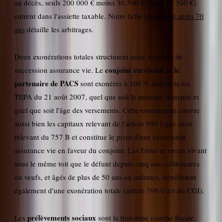
au décès, seuls 200 000 € moins 30 500 € (soit 169 500 €)
entrent dans l'assiette taxable. Notre fiche
versement après 70
ans
détaille les arbitrages.
Deux exonérations totales structurent toute stratégie de
conjoint survivant et le
succession assurance vie. Le
partenaire de PACS
sont exonérés à 100 % depuis la loi
TEPA du 21 août 2007, quel que soit le montant transmis et
quel que soit l'âge des versements. Cette exonération couvre
aussi bien les capitaux relevant de l'article 990 I que ceux
relevant du 757 B et constitue le pivot d'une succession
assurance vie en faveur du conjoint. Les frères et sœurs vivant
sous le même toit que le défunt depuis cinq ans, célibataires
ou veufs, et âgés de plus de 50 ans ou infirmes, bénéficient
également d'une exonération totale (article 796-0 ter du CGI).
prélèvements sociaux
Les
sont la troisième couche fiscale.