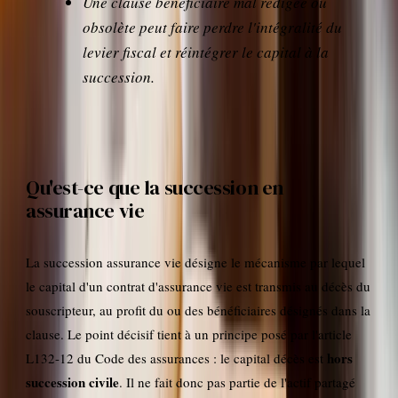
Une clause bénéficiaire mal rédigée ou
obsolète peut faire perdre l'intégralité du
levier fiscal et réintégrer le capital à la
succession.
Qu'est-ce que la succession en
assurance vie
La succession assurance vie désigne le mécanisme par lequel
le capital d'un contrat d'assurance vie est transmis au décès du
souscripteur, au profit du ou des bénéficiaires désignés dans la
clause. Le point décisif tient à un principe posé par l'article
hors
L132-12 du Code des assurances : le capital décès est
succession civile
. Il ne fait donc pas partie de l'actif partagé