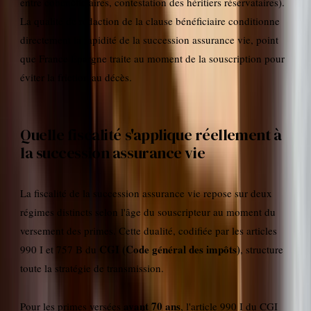
entre cobénéficiaires, contestation des héritiers réservataires).
La qualité de rédaction de la clause bénéficiaire conditionne
directement la rapidité de la succession assurance vie, point
que France Épargne traite au moment de la souscription pour
éviter la friction au décès.
Quelle fiscalité s'applique réellement à
la succession assurance vie
La fiscalité de la succession assurance vie repose sur deux
régimes distincts selon l'âge du souscripteur au moment du
versement des primes. Cette dualité, codifiée par les articles
CGI (Code général des impôts)
990 I et 757 B du
, structure
toute la stratégie de transmission.
avant 70 ans
Pour les primes versées
, l'article 990 I du CGI