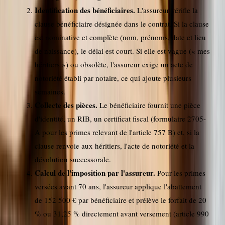
Identification des bénéficiaires.
L'assureur vérifie la
clause bénéficiaire désignée dans le contrat. Si la clause
est nominative et complète (nom, prénoms, date et lieu
de naissance), le délai est court. Si elle est vague (« mes
héritiers ») ou obsolète, l'assureur exige un acte de
notoriété établi par notaire, ce qui ajoute plusieurs
semaines.
Collecte des pièces.
Le bénéficiaire fournit une pièce
d'identité, un RIB, un certificat fiscal (formulaire 2705-
A pour les primes relevant de l'article 757 B) et, si la
clause renvoie aux héritiers, l'acte de notoriété et la
dévolution successorale.
Calcul de l'imposition par l'assureur.
Pour les primes
versées avant 70 ans, l'assureur applique l'abattement
de 152 500 € par bénéficiaire et prélève le forfait de 20
% ou 31,25 % directement avant versement (article 990