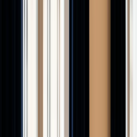
Assurances professionnelles
RC pro, décennale,
multirisque
Assurance emprunteur
Changez d'assurance,
économisez
Assurance habitation
Bien couvrir votre