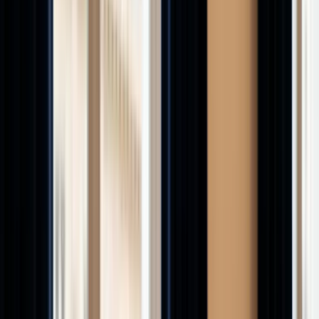
Baromètre des taux
Taux du marché selon votre
profil
Comparateur de livrets
Livret A, LDDS, LEP et super-
livrets
Frais de notaire
Barème 2026 par département
Tous
les outils