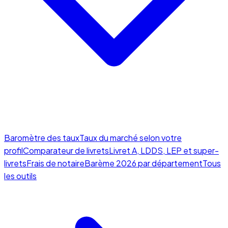
Baromètre des taux
Taux du marché selon votre
profil
Comparateur de livrets
Livret A, LDDS, LEP et super-
livrets
Frais de notaire
Barème 2026 par département
Tous
les outils