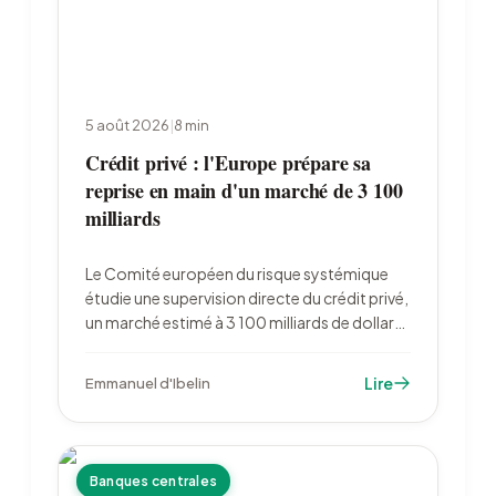
5 août 2026
|
8
min
Crédit privé : l'Europe prépare sa
reprise en main d'un marché de 3 100
milliards
Le Comité européen du risque systémique
étudie une supervision directe du crédit privé,
un marché estimé à 3 100 milliards de dollars.
L'ACPR livrera en octobre les résultats de son
premier test de résistance dédié. La classe
Lire
Emmanuel d'Ibelin
d'actifs s'ouvre au même moment aux
épargnants français.
Banques centrales