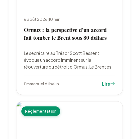
6 août 2026
|
10
min
Ormuz : la perspective d'un accord
fait tomber le Brent sous 80 dollars
Le secrétaire au Trésor Scott Bessent
évoque un accord imminent sur la
réouverture du détroit d'Ormuz. Le Brent est
retombé à 79,22 dollars le 6 août, l'or a bondi
à 4 222 dollars et les marchés ont divisé par
Lire
Emmanuel d'Ibelin
deux leurs paris sur un resserrement de la Fed.
Réglementation