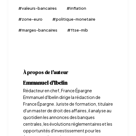
#
valeurs-bancaires
#
inflation
#
zone-euro
#
politique-monetaire
#
marges-bancaires
#
ftse-mib
À propos de l'auteur
Emmanuel d'Ibelin
Rédacteur en chef, France Épargne
Emmanuel d'Ibelin dirige la rédaction de
France Épargne. Juriste de formation, titulaire
d'un master de droit des affaires, il analyse au
quotidien les annonces des banques
centrales, les évolutions réglementaires et les
opportunités d'investissement pour les