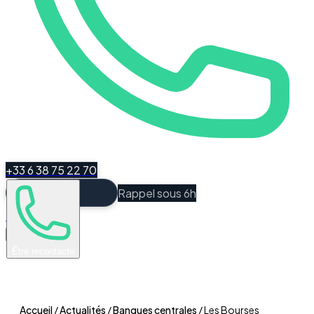
+33 6 38 75 22 70
Rappel sous 6h
Espace Client
Être recontacté
Accueil
/
Actualités
/
Banques centrales
/
Les Bourses