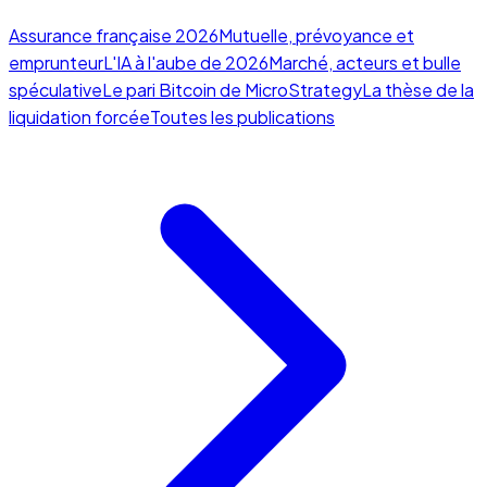
Assurance française 2026
Mutuelle, prévoyance et
emprunteur
L'IA à l'aube de 2026
Marché, acteurs et bulle
spéculative
Le pari Bitcoin de MicroStrategy
La thèse de la
liquidation forcée
Toutes les publications