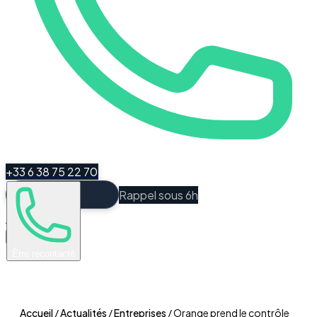
+33 6 38 75 22 70
Rappel sous 6h
Espace Client
Être recontacté
Accueil
/
Actualités
/
Entreprises
/
Orange prend le contrôle