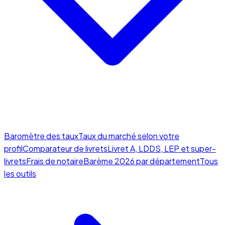
Baromètre des taux
Taux du marché selon votre
profil
Comparateur de livrets
Livret A, LDDS, LEP et super-
livrets
Frais de notaire
Barème 2026 par département
Tous
les outils