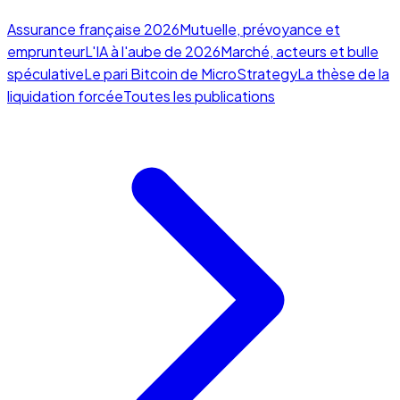
Assurance française 2026
Mutuelle, prévoyance et
emprunteur
L'IA à l'aube de 2026
Marché, acteurs et bulle
spéculative
Le pari Bitcoin de MicroStrategy
La thèse de la
liquidation forcée
Toutes les publications