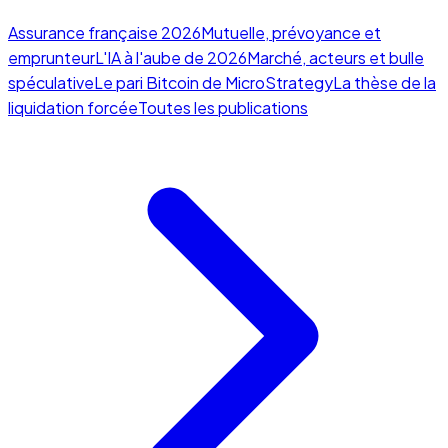
Assurance française 2026
Mutuelle, prévoyance et
emprunteur
L'IA à l'aube de 2026
Marché, acteurs et bulle
spéculative
Le pari Bitcoin de MicroStrategy
La thèse de la
liquidation forcée
Toutes les publications