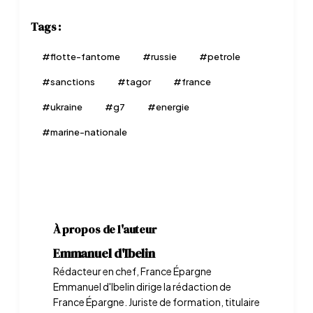
Tags :
#
flotte-fantome
#
russie
#
petrole
#
sanctions
#
tagor
#
france
#
ukraine
#
g7
#
energie
#
marine-nationale
À propos de l'auteur
Emmanuel d'Ibelin
Rédacteur en chef, France Épargne
Emmanuel d'Ibelin dirige la rédaction de
France Épargne. Juriste de formation, titulaire