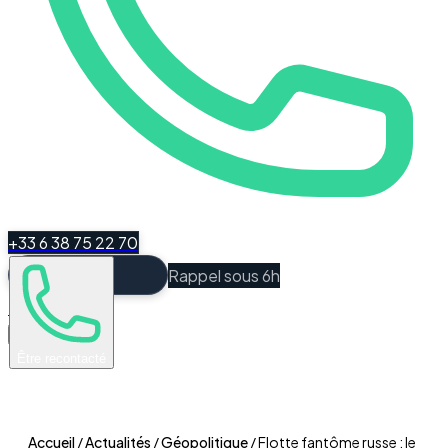
+33 6 38 75 22 70
Rappel sous 6h
Espace Client
Être recontacté
Accueil
/
Actualités
/
Géopolitique
/
Flotte fantôme russe : le