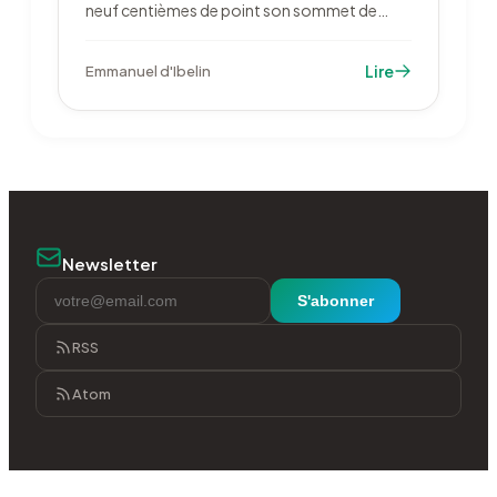
neuf centièmes de point son sommet de
février. La chute du pétrole et 73,3 milliards
d'euros de bénéfices semestriels ont porté
Lire
Emmanuel d'Ibelin
l'indice, qui reste sous son record de clôture.
Newsletter
S'abonner
RSS
Atom