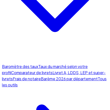
Baromètre des taux
Taux du marché selon votre
profil
Comparateur de livrets
Livret A, LDDS, LEP et super-
livrets
Frais de notaire
Barème 2026 par département
Tous
les outils