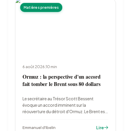
Matières premières
6 août 2026
|
10
min
Ormuz : la perspective d'un accord
fait tomber le Brent sous 80 dollars
Le secrétaire au Trésor Scott Bessent
évoque un accord imminent sur la
réouverture du détroit d'Ormuz. Le Brent est
retombé à 79,22 dollars le 6 août, l'or a bondi
à 4 222 dollars et les marchés ont divisé par
Lire
Emmanuel d'Ibelin
deux leurs paris sur un resserrement de la Fed.