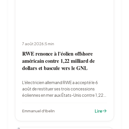
7 août 2026
|
5
min
RWE renonce à l'éolien offshore
américain contre 1,22 milliard de
dollars et bascule vers le GNL
L'électricien allemand RWE a accepté le 6
août de restituer ses trois concessions
éoliennes en mer aux États-Unis contre 1,22
milliard de dollars, puis de réinvestir 1,2
milliard dans le gaz. Le total des rachats
Lire
Emmanuel d'Ibelin
fédéraux approche 4 milliards de dollars.