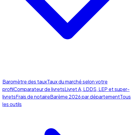
Baromètre des taux
Taux du marché selon votre
profil
Comparateur de livrets
Livret A, LDDS, LEP et super-
livrets
Frais de notaire
Barème 2026 par département
Tous
les outils