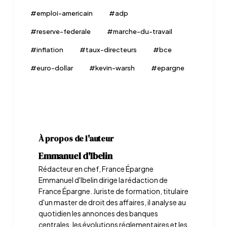
#
emploi-americain
#
adp
#
reserve-federale
#
marche-du-travail
#
inflation
#
taux-directeurs
#
bce
#
euro-dollar
#
kevin-warsh
#
epargne
À propos de l'auteur
Emmanuel d'Ibelin
Rédacteur en chef, France Épargne
Emmanuel d'Ibelin dirige la rédaction de
France Épargne. Juriste de formation, titulaire
d'un master de droit des affaires, il analyse au
quotidien les annonces des banques
centrales, les évolutions réglementaires et les