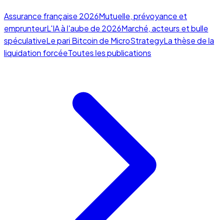
Assurance française 2026
Mutuelle, prévoyance et
emprunteur
L'IA à l'aube de 2026
Marché, acteurs et bulle
spéculative
Le pari Bitcoin de MicroStrategy
La thèse de la
liquidation forcée
Toutes les publications