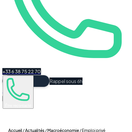
+33 6 38 75 22 70
Rappel sous 6h
Espace Client
Être recontacté
Accueil
/
Actualités
/
Macroéconomie
/
Emploi privé