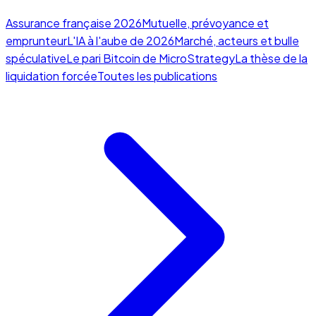
Assurance française 2026
Mutuelle, prévoyance et
emprunteur
L'IA à l'aube de 2026
Marché, acteurs et bulle
spéculative
Le pari Bitcoin de MicroStrategy
La thèse de la
liquidation forcée
Toutes les publications