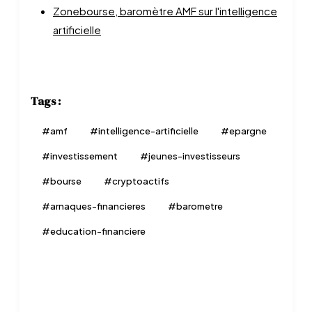
Zonebourse, baromètre AMF sur l'intelligence
artificielle
Tags :
#
amf
#
intelligence-artificielle
#
epargne
#
investissement
#
jeunes-investisseurs
#
bourse
#
cryptoactifs
#
arnaques-financieres
#
barometre
#
education-financiere