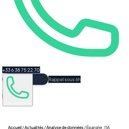
+33 6 38 75 22 70
Rappel sous 6h
Espace Client
Être recontacté
Accueil
/
Actualités
/
Analyse de données
/
Épargne : l'IA