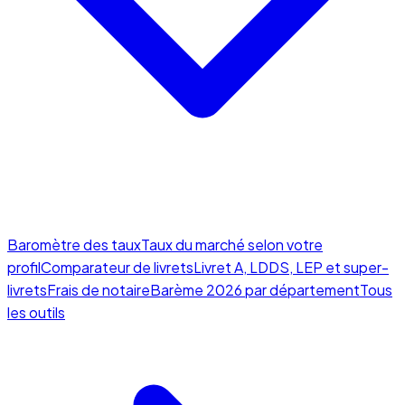
Baromètre des taux
Taux du marché selon votre
profil
Comparateur de livrets
Livret A, LDDS, LEP et super-
livrets
Frais de notaire
Barème 2026 par département
Tous
les outils