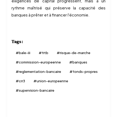
exigences de capital progressent, mais à un
rythme maîtrisé qui préserve la capacité des
banques à prêter et à financer l'économie.
Tags :
#
bale-iii
#
frtb
#
risque-de-marche
#
commission-europeenne
#
banques
#
reglementation-bancaire
#
fonds-propres
#
crr3
#
union-europeenne
#
supervision-bancaire