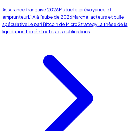
Assurance française 2026
Mutuelle, prévoyance et
emprunteur
L'IA à l'aube de 2026
Marché, acteurs et bulle
spéculative
Le pari Bitcoin de MicroStrategy
La thèse de la
liquidation forcée
Toutes les publications