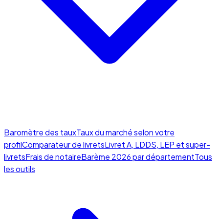
Baromètre des taux
Taux du marché selon votre
profil
Comparateur de livrets
Livret A, LDDS, LEP et super-
livrets
Frais de notaire
Barème 2026 par département
Tous
les outils