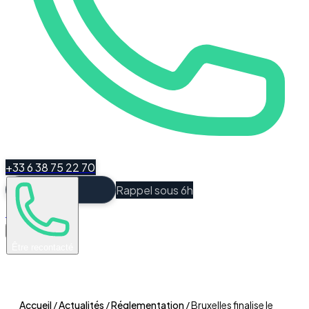
+33 6 38 75 22 70
Rappel sous 6h
Espace Client
Être recontacté
Accueil
/
Actualités
/
Réglementation
/
Bruxelles finalise le