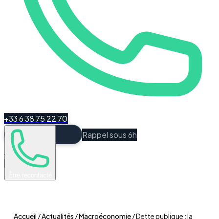
+33 6 38 75 22 70
Rappel sous 6h
Espace Client
Être recontacté
Accueil
/
Actualités
/
Macroéconomie
/
Dette publique : la