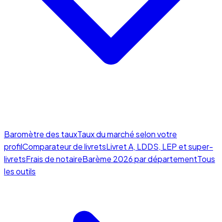
Baromètre des taux
Taux du marché selon votre
profil
Comparateur de livrets
Livret A, LDDS, LEP et super-
livrets
Frais de notaire
Barème 2026 par département
Tous
les outils