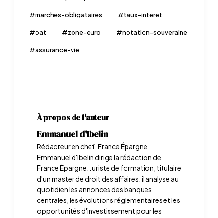
#
marches-obligataires
#
taux-interet
#
oat
#
zone-euro
#
notation-souveraine
#
assurance-vie
À propos de l'auteur
Emmanuel d'Ibelin
Rédacteur en chef, France Épargne
Emmanuel d'Ibelin dirige la rédaction de
France Épargne. Juriste de formation, titulaire
d'un master de droit des affaires, il analyse au
quotidien les annonces des banques
centrales, les évolutions réglementaires et les
opportunités d'investissement pour les