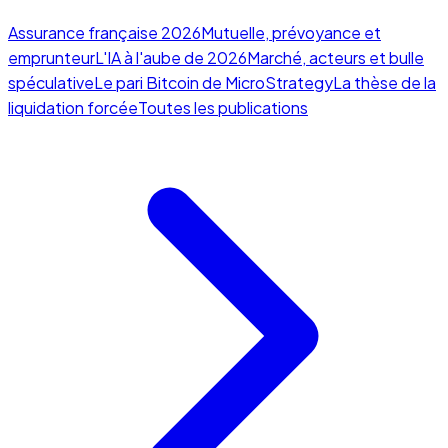
Assurance française 2026
Mutuelle, prévoyance et
emprunteur
L'IA à l'aube de 2026
Marché, acteurs et bulle
spéculative
Le pari Bitcoin de MicroStrategy
La thèse de la
liquidation forcée
Toutes les publications