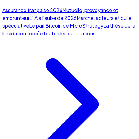
Assurance française 2026
Mutuelle, prévoyance et
emprunteur
L'IA à l'aube de 2026
Marché, acteurs et bulle
spéculative
Le pari Bitcoin de MicroStrategy
La thèse de la
liquidation forcée
Toutes les publications