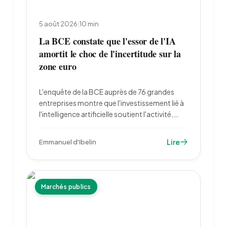
5 août 2026
|
10
min
La BCE constate que l'essor de l'IA
amortit le choc de l'incertitude sur la
zone euro
L'enquête de la BCE auprès de 76 grandes
entreprises montre que l'investissement lié à
l'intelligence artificielle soutient l'activité,
alors que l'incertitude pèse sur les dépenses
industrielles. Les entreprises françaises
Lire
Emmanuel d'Ibelin
restent en retrait : 23 % d'utilisatrices contre
39 % en zone euro.
Marchés publics