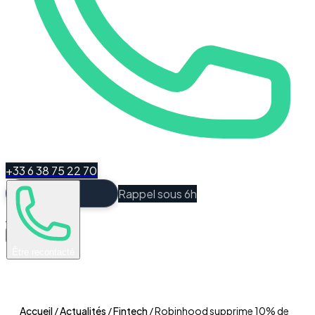
+33 6 38 75 22 70
Rappel sous 6h
Espace Client
Être recontacté
Accueil
/
Actualités
/
Fintech
/
Robinhood supprime 10% de