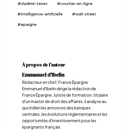
#
vladimir-tenev
#
courtier-en-ligne
#
intelligence-artificielle
#
wall-street
#
epargne
À propos de l'auteur
Emmanuel d'Ibelin
Rédacteur en chef, France Épargne
Emmanuel d'Ibelin dirige la rédaction de
France Épargne. Juriste de formation, titulaire
d'un master de droit des affaires, il analyse au
quotidien les annonces des banques
centrales, les évolutions réglementaires et les
opportunités d'investissement pour les
épargnants français.