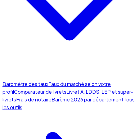
Baromètre des taux
Taux du marché selon votre
profil
Comparateur de livrets
Livret A, LDDS, LEP et super-
livrets
Frais de notaire
Barème 2026 par département
Tous
les outils