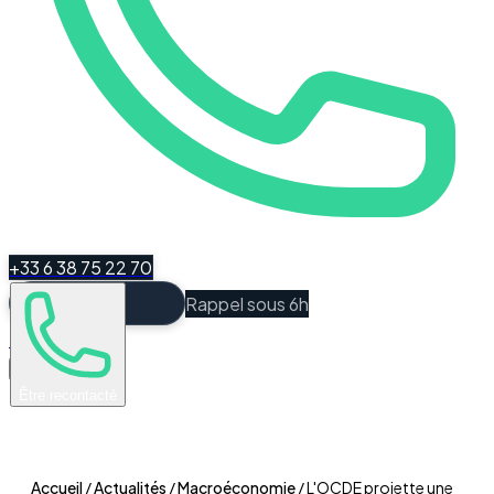
+33 6 38 75 22 70
Rappel sous 6h
Espace Client
Être recontacté
Accueil
/
Actualités
/
Macroéconomie
/
L'OCDE projette une