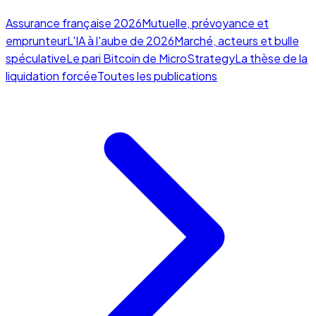
Assurance française 2026
Mutuelle, prévoyance et
emprunteur
L'IA à l'aube de 2026
Marché, acteurs et bulle
spéculative
Le pari Bitcoin de MicroStrategy
La thèse de la
liquidation forcée
Toutes les publications