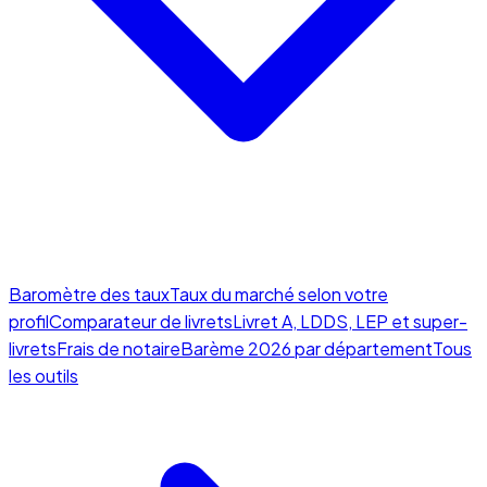
Baromètre des taux
Taux du marché selon votre
profil
Comparateur de livrets
Livret A, LDDS, LEP et super-
livrets
Frais de notaire
Barème 2026 par département
Tous
les outils