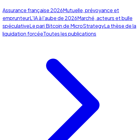
Assurance française 2026
Mutuelle, prévoyance et
emprunteur
L'IA à l'aube de 2026
Marché, acteurs et bulle
spéculative
Le pari Bitcoin de MicroStrategy
La thèse de la
liquidation forcée
Toutes les publications