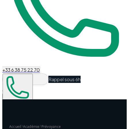
+33 6 38 75 22 70
Rappel sous 6h
Espace Client
Être recontacté
Accueil
Académie
Prévoyance