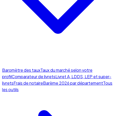
Baromètre des taux
Taux du marché selon votre
profil
Comparateur de livrets
Livret A, LDDS, LEP et super-
livrets
Frais de notaire
Barème 2026 par département
Tous
les outils