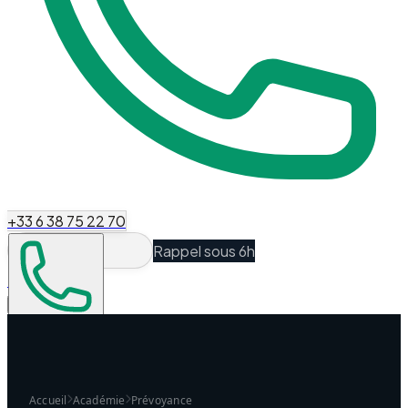
+33 6 38 75 22 70
Rappel sous 6h
Espace Client
Être recontacté
Accueil
Académie
Prévoyance