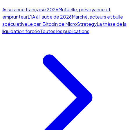
Assurance française 2026
Mutuelle, prévoyance et
emprunteur
L'IA à l'aube de 2026
Marché, acteurs et bulle
spéculative
Le pari Bitcoin de MicroStrategy
La thèse de la
liquidation forcée
Toutes les publications