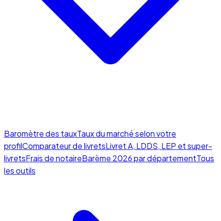
Baromètre des taux
Taux du marché selon votre
profil
Comparateur de livrets
Livret A, LDDS, LEP et super-
livrets
Frais de notaire
Barème 2026 par département
Tous
les outils