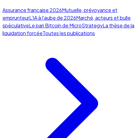
Assurance française 2026
Mutuelle, prévoyance et
emprunteur
L'IA à l'aube de 2026
Marché, acteurs et bulle
spéculative
Le pari Bitcoin de MicroStrategy
La thèse de la
liquidation forcée
Toutes les publications