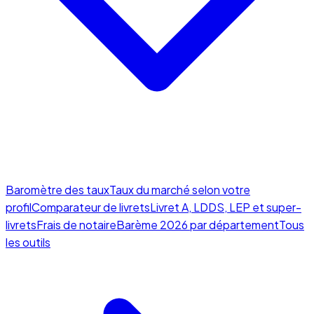
Baromètre des taux
Taux du marché selon votre
profil
Comparateur de livrets
Livret A, LDDS, LEP et super-
livrets
Frais de notaire
Barème 2026 par département
Tous
les outils