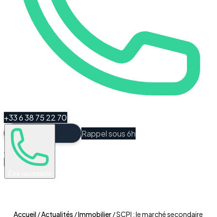
+33 6 38 75 22 70
Rappel sous 6h
Espace Client
Être recontacté
Accueil
/
Actualités
/
Immobilier
/
SCPI : le marché secondaire