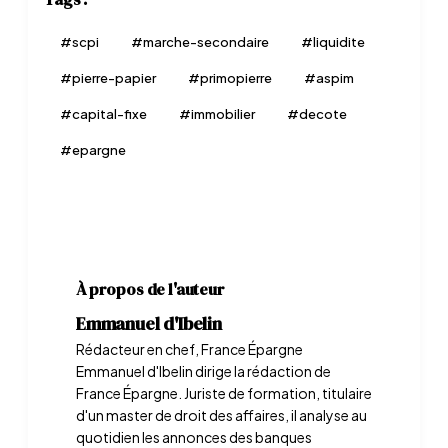
#
scpi
#
marche-secondaire
#
liquidite
#
pierre-papier
#
primopierre
#
aspim
#
capital-fixe
#
immobilier
#
decote
#
epargne
À propos de l'auteur
Emmanuel d'Ibelin
Rédacteur en chef, France Épargne
Emmanuel d'Ibelin dirige la rédaction de
France Épargne. Juriste de formation, titulaire
d'un master de droit des affaires, il analyse au
quotidien les annonces des banques