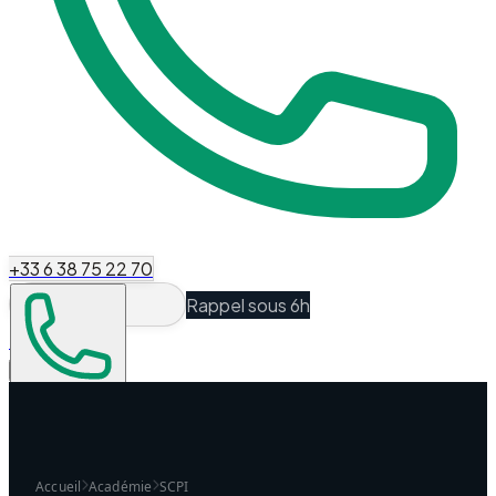
+33 6 38 75 22 70
Rappel sous 6h
Espace Client
Être recontacté
Accueil
Académie
SCPI