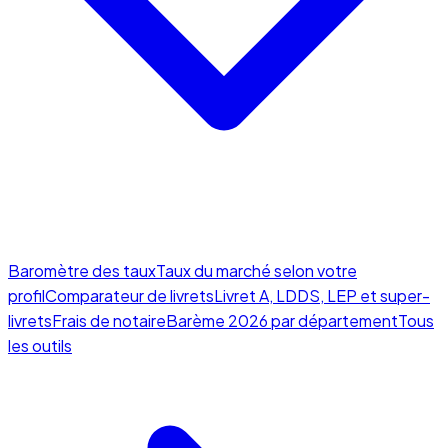
Baromètre des taux
Taux du marché selon votre
profil
Comparateur de livrets
Livret A, LDDS, LEP et super-
livrets
Frais de notaire
Barème 2026 par département
Tous
les outils