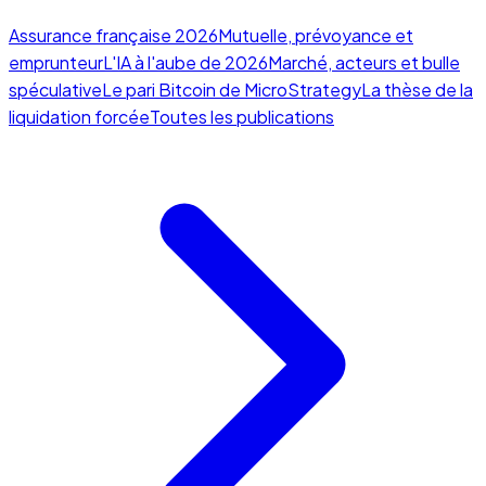
Assurance française 2026
Mutuelle, prévoyance et
emprunteur
L'IA à l'aube de 2026
Marché, acteurs et bulle
spéculative
Le pari Bitcoin de MicroStrategy
La thèse de la
liquidation forcée
Toutes les publications