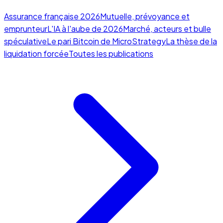
Assurance française 2026
Mutuelle, prévoyance et
emprunteur
L'IA à l'aube de 2026
Marché, acteurs et bulle
spéculative
Le pari Bitcoin de MicroStrategy
La thèse de la
liquidation forcée
Toutes les publications