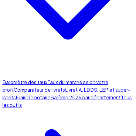
Baromètre des taux
Taux du marché selon votre
profil
Comparateur de livrets
Livret A, LDDS, LEP et super-
livrets
Frais de notaire
Barème 2026 par département
Tous
les outils