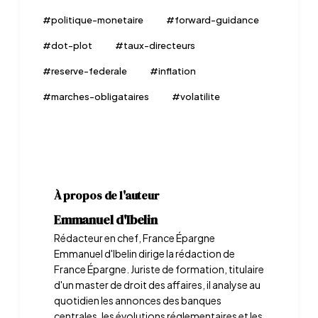
#
politique-monetaire
#
forward-guidance
#
dot-plot
#
taux-directeurs
#
reserve-federale
#
inflation
#
marches-obligataires
#
volatilite
À propos de l'auteur
Emmanuel d'Ibelin
Rédacteur en chef, France Épargne
Emmanuel d'Ibelin dirige la rédaction de
France Épargne. Juriste de formation, titulaire
d'un master de droit des affaires, il analyse au
quotidien les annonces des banques
centrales, les évolutions réglementaires et les