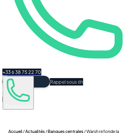
+33 6 38 75 22 70
Rappel sous 6h
Espace Client
Être recontacté
Accueil
/
Actualités
/
Banques centrales
/
Warsh refonde la