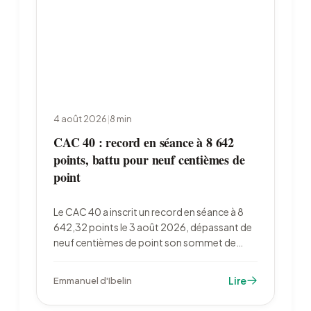
4 août 2026
|
8
min
CAC 40 : record en séance à 8 642
points, battu pour neuf centièmes de
point
Le CAC 40 a inscrit un record en séance à 8
642,32 points le 3 août 2026, dépassant de
neuf centièmes de point son sommet de
février. La chute du pétrole et 73,3 milliards
d'euros de bénéfices semestriels ont porté
Lire
Emmanuel d'Ibelin
l'indice, qui reste sous son record de clôture.