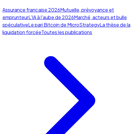
Assurance française 2026
Mutuelle, prévoyance et
emprunteur
L'IA à l'aube de 2026
Marché, acteurs et bulle
spéculative
Le pari Bitcoin de MicroStrategy
La thèse de la
liquidation forcée
Toutes les publications