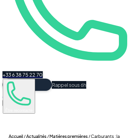
+33 6 38 75 22 70
Rappel sous 6h
Espace Client
Être recontacté
Accueil
/
Actualités
/
Matières premières
/
Carburants : la