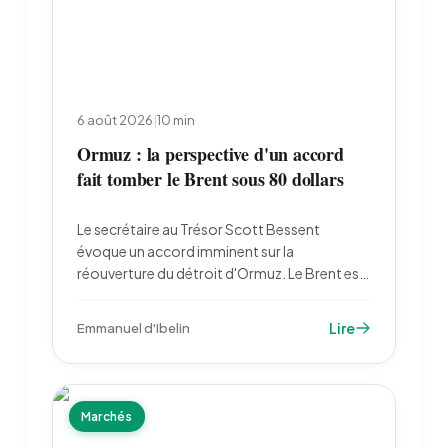
6 août 2026
|
10
min
Ormuz : la perspective d'un accord
fait tomber le Brent sous 80 dollars
Le secrétaire au Trésor Scott Bessent
évoque un accord imminent sur la
réouverture du détroit d'Ormuz. Le Brent est
retombé à 79,22 dollars le 6 août, l'or a bondi
à 4 222 dollars et les marchés ont divisé par
Lire
Emmanuel d'Ibelin
deux leurs paris sur un resserrement de la Fed.
Marchés