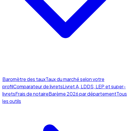
Baromètre des taux
Taux du marché selon votre
profil
Comparateur de livrets
Livret A, LDDS, LEP et super-
livrets
Frais de notaire
Barème 2026 par département
Tous
les outils