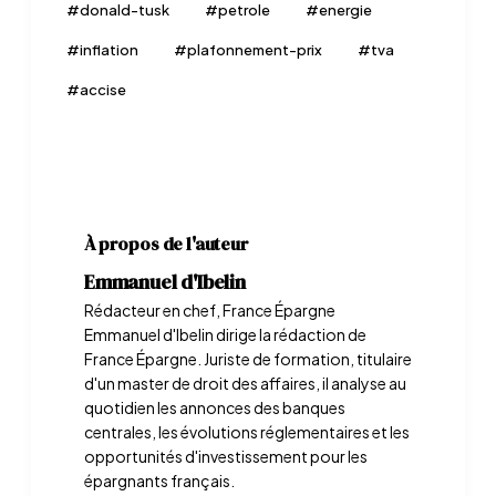
#
donald-tusk
#
petrole
#
energie
#
inflation
#
plafonnement-prix
#
tva
#
accise
À propos de l'auteur
Emmanuel d'Ibelin
Rédacteur en chef, France Épargne
Emmanuel d'Ibelin dirige la rédaction de
France Épargne. Juriste de formation, titulaire
d'un master de droit des affaires, il analyse au
quotidien les annonces des banques
centrales, les évolutions réglementaires et les
opportunités d'investissement pour les
épargnants français.