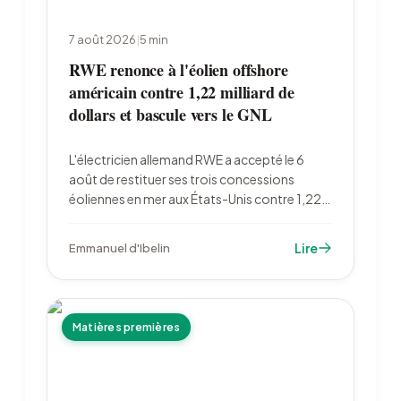
7 août 2026
|
5
min
RWE renonce à l'éolien offshore
américain contre 1,22 milliard de
dollars et bascule vers le GNL
L'électricien allemand RWE a accepté le 6
août de restituer ses trois concessions
éoliennes en mer aux États-Unis contre 1,22
milliard de dollars, puis de réinvestir 1,2
milliard dans le gaz. Le total des rachats
Lire
Emmanuel d'Ibelin
fédéraux approche 4 milliards de dollars.
Matières premières