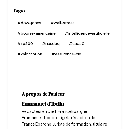
Tags :
#
dow-jones
#
wall-street
#
bourse-americaine
#
intelligence-artificielle
#
sp500
#
nasdaq
#
cac40
#
valorisation
#
assurance-vie
À propos de l'auteur
Emmanuel d'Ibelin
Rédacteur en chef, France Épargne
Emmanuel d'Ibelin dirige la rédaction de
France Épargne. Juriste de formation, titulaire