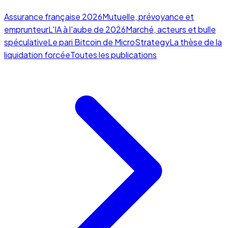
Assurance française 2026
Mutuelle, prévoyance et
emprunteur
L'IA à l'aube de 2026
Marché, acteurs et bulle
spéculative
Le pari Bitcoin de MicroStrategy
La thèse de la
liquidation forcée
Toutes les publications