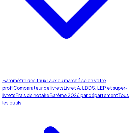
Baromètre des taux
Taux du marché selon votre
profil
Comparateur de livrets
Livret A, LDDS, LEP et super-
livrets
Frais de notaire
Barème 2026 par département
Tous
les outils