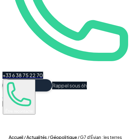
+33 6 38 75 22 70
Rappel sous 6h
Espace Client
Être recontacté
Accueil
/
Actualités
/
Géopolitique
/
G7 d'Évian : les terres