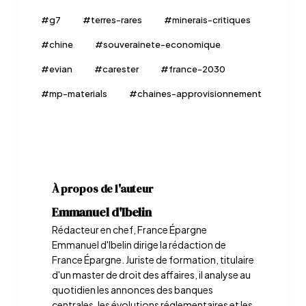
#
g7
#
terres-rares
#
minerais-critiques
#
chine
#
souverainete-economique
#
evian
#
carester
#
france-2030
#
mp-materials
#
chaines-approvisionnement
À propos de l'auteur
Emmanuel d'Ibelin
Rédacteur en chef, France Épargne
Emmanuel d'Ibelin dirige la rédaction de
France Épargne. Juriste de formation, titulaire
d'un master de droit des affaires, il analyse au
quotidien les annonces des banques
centrales, les évolutions réglementaires et les