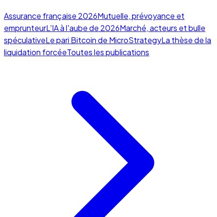
Assurance française 2026
Mutuelle, prévoyance et
emprunteur
L'IA à l'aube de 2026
Marché, acteurs et bulle
spéculative
Le pari Bitcoin de MicroStrategy
La thèse de la
liquidation forcée
Toutes les publications