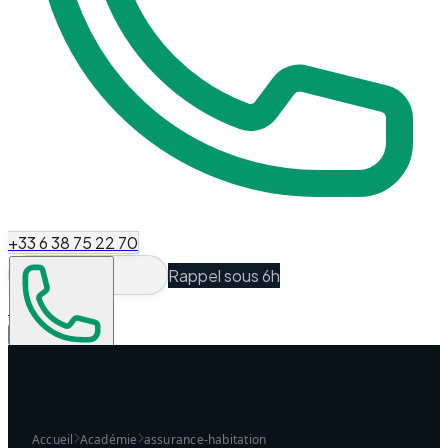
+33 6 38 75 22 70
Rappel sous 6h
Espace Client
Être recontacté
Accueil
Académie
assurance-habitation