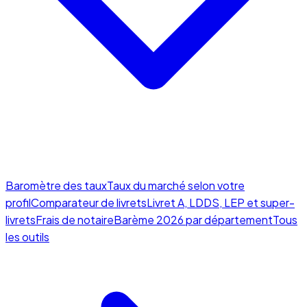
Baromètre des taux
Taux du marché selon votre
profil
Comparateur de livrets
Livret A, LDDS, LEP et super-
livrets
Frais de notaire
Barème 2026 par département
Tous
les outils