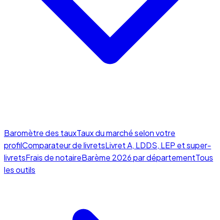
Baromètre des taux
Taux du marché selon votre
profil
Comparateur de livrets
Livret A, LDDS, LEP et super-
livrets
Frais de notaire
Barème 2026 par département
Tous
les outils