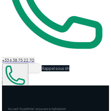
+33 6 38 75 22 70
Rappel sous 6h
Espace Client
Être recontacté
Accueil
Académie
assurance-habitation