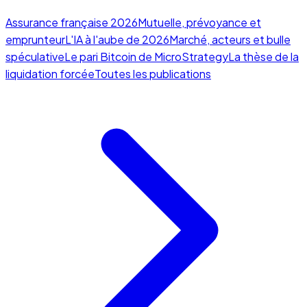
Assurance française 2026
Mutuelle, prévoyance et
emprunteur
L'IA à l'aube de 2026
Marché, acteurs et bulle
spéculative
Le pari Bitcoin de MicroStrategy
La thèse de la
liquidation forcée
Toutes les publications