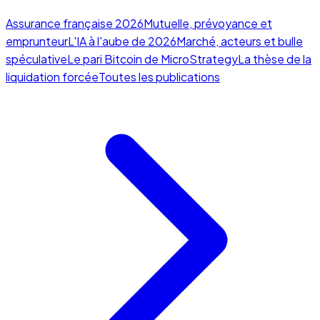
Assurance française 2026
Mutuelle, prévoyance et
emprunteur
L'IA à l'aube de 2026
Marché, acteurs et bulle
spéculative
Le pari Bitcoin de MicroStrategy
La thèse de la
liquidation forcée
Toutes les publications