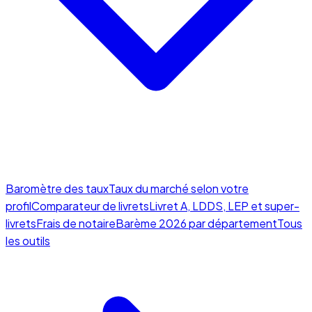
Baromètre des taux
Taux du marché selon votre
profil
Comparateur de livrets
Livret A, LDDS, LEP et super-
livrets
Frais de notaire
Barème 2026 par département
Tous
les outils