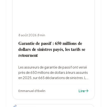
8 août 2026
|
8
min
Garantie de passif : 650 millions de
dollars de sinistres payés, les tarifs se
retournent
Les assureurs de garantie de passif ont versé
près de 650 millions de dollars à leurs assurés
en 2025, sur 665 déclarations de sinistres. La
vague de fusions et acquisitions de 2026
amplifie le phénomène et met fin à une
Lire
Emmanuel d'Ibelin
décennie de baisse des primes.