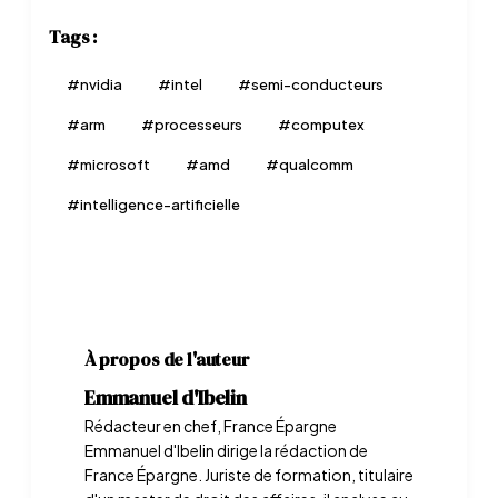
Tags :
#
nvidia
#
intel
#
semi-conducteurs
#
arm
#
processeurs
#
computex
#
microsoft
#
amd
#
qualcomm
#
intelligence-artificielle
À propos de l'auteur
Emmanuel d'Ibelin
Rédacteur en chef, France Épargne
Emmanuel d'Ibelin dirige la rédaction de
France Épargne. Juriste de formation, titulaire