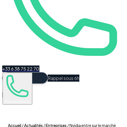
+33 6 38 75 22 70
Rappel sous 6h
Espace Client
Être recontacté
Accueil
/
Actualités
/
Entreprises
/
Nvidia entre sur le marché