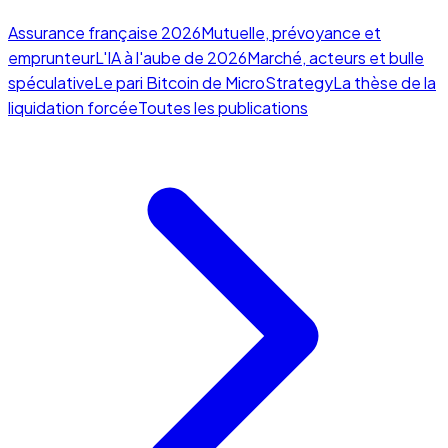
Assurance française 2026
Mutuelle, prévoyance et
emprunteur
L'IA à l'aube de 2026
Marché, acteurs et bulle
spéculative
Le pari Bitcoin de MicroStrategy
La thèse de la
liquidation forcée
Toutes les publications