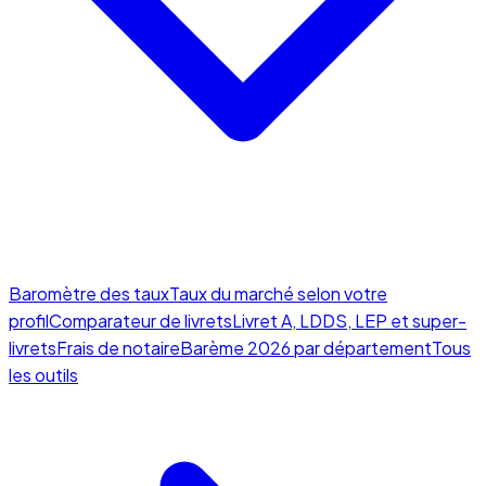
Baromètre des taux
Taux du marché selon votre
profil
Comparateur de livrets
Livret A, LDDS, LEP et super-
livrets
Frais de notaire
Barème 2026 par département
Tous
les outils