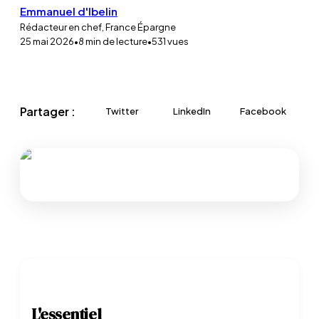
Emmanuel d'Ibelin
Rédacteur en chef, France Épargne
25 mai 2026
•
8
min de lecture
•
531
vues
Partager :
Twitter
LinkedIn
Facebook
L'essentiel