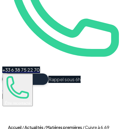
+33 6 38 75 22 70
Rappel sous 6h
Espace Client
Être recontacté
Accueil
/
Actualités
/
Matières premières
/
Cuivre à 6,69