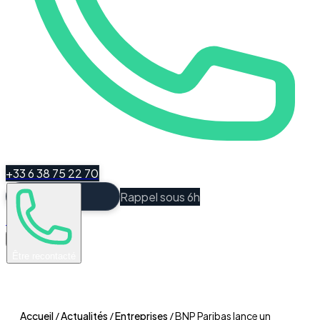
+33 6 38 75 22 70
Rappel sous 6h
Espace Client
Être recontacté
Accueil
/
Actualités
/
Entreprises
/
BNP Paribas lance un