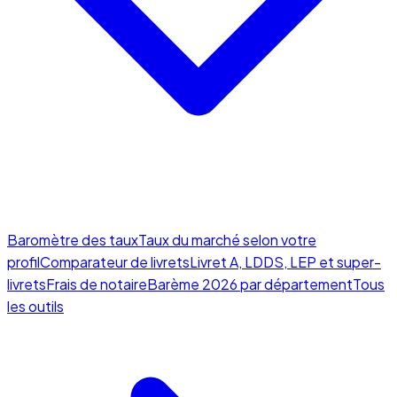
Baromètre des taux
Taux du marché selon votre
profil
Comparateur de livrets
Livret A, LDDS, LEP et super-
livrets
Frais de notaire
Barème 2026 par département
Tous
les outils