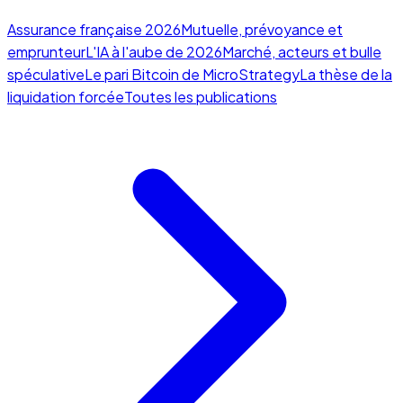
Assurance française 2026
Mutuelle, prévoyance et
emprunteur
L'IA à l'aube de 2026
Marché, acteurs et bulle
spéculative
Le pari Bitcoin de MicroStrategy
La thèse de la
liquidation forcée
Toutes les publications