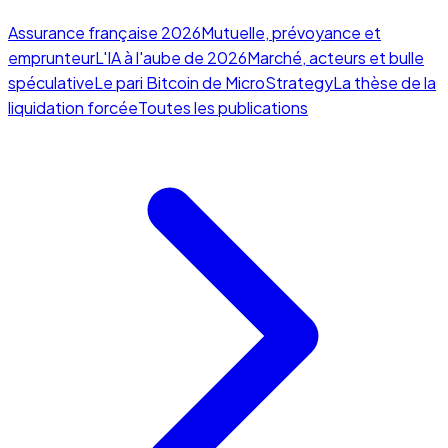
Assurance française 2026
Mutuelle, prévoyance et
emprunteur
L'IA à l'aube de 2026
Marché, acteurs et bulle
spéculative
Le pari Bitcoin de MicroStrategy
La thèse de la
liquidation forcée
Toutes les publications