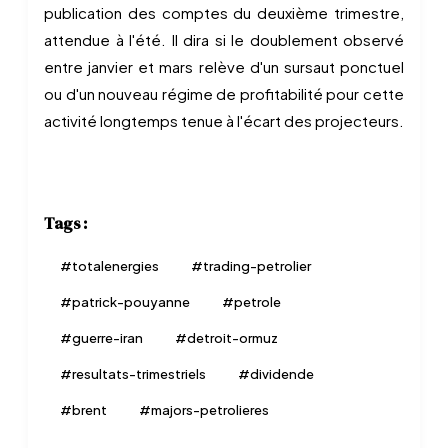
publication des comptes du deuxième trimestre,
attendue à l'été. Il dira si le doublement observé
entre janvier et mars relève d'un sursaut ponctuel
ou d'un nouveau régime de profitabilité pour cette
activité longtemps tenue à l'écart des projecteurs.
Tags :
#
totalenergies
#
trading-petrolier
#
patrick-pouyanne
#
petrole
#
guerre-iran
#
detroit-ormuz
#
resultats-trimestriels
#
dividende
#
brent
#
majors-petrolieres