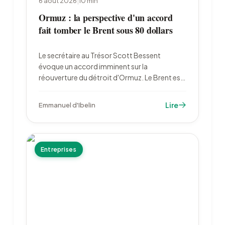
6 août 2026
|
10
min
Ormuz : la perspective d'un accord
fait tomber le Brent sous 80 dollars
Le secrétaire au Trésor Scott Bessent
évoque un accord imminent sur la
réouverture du détroit d'Ormuz. Le Brent est
retombé à 79,22 dollars le 6 août, l'or a bondi
à 4 222 dollars et les marchés ont divisé par
Lire
Emmanuel d'Ibelin
deux leurs paris sur un resserrement de la Fed.
Entreprises