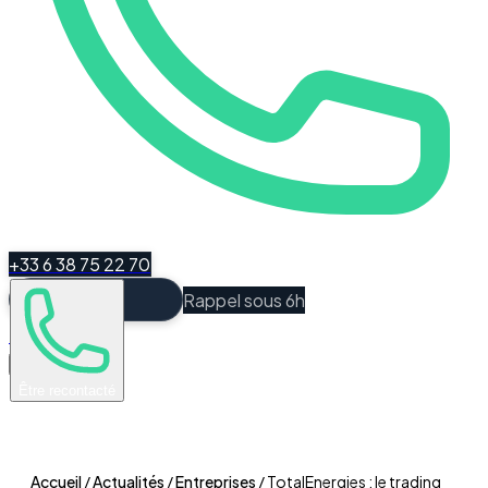
+33 6 38 75 22 70
Rappel sous 6h
Espace Client
Être recontacté
Accueil
/
Actualités
/
Entreprises
/
TotalEnergies : le trading