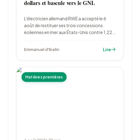
dollars et bascule vers le GNL
L'électricien allemand RWE a accepté le 6
août de restituer ses trois concessions
éoliennes en mer aux États-Unis contre 1,22
milliard de dollars, puis de réinvestir 1,2
milliard dans le gaz. Le total des rachats
Lire
Emmanuel d'Ibelin
fédéraux approche 4 milliards de dollars.
Matières premières