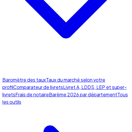
Baromètre des taux
Taux du marché selon votre
profil
Comparateur de livrets
Livret A, LDDS, LEP et super-
livrets
Frais de notaire
Barème 2026 par département
Tous
les outils