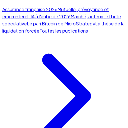
Assurance française 2026
Mutuelle, prévoyance et
emprunteur
L'IA à l'aube de 2026
Marché, acteurs et bulle
spéculative
Le pari Bitcoin de MicroStrategy
La thèse de la
liquidation forcée
Toutes les publications