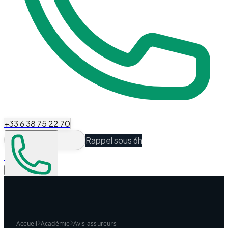
+33 6 38 75 22 70
Rappel sous 6h
Espace Client
Être recontacté
Accueil
Académie
Avis assureurs