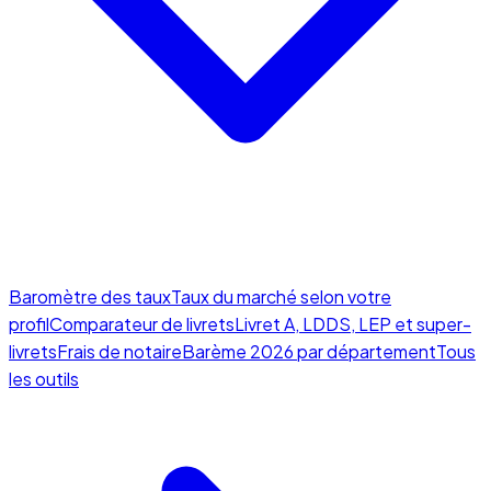
Baromètre des taux
Taux du marché selon votre
profil
Comparateur de livrets
Livret A, LDDS, LEP et super-
livrets
Frais de notaire
Barème 2026 par département
Tous
les outils