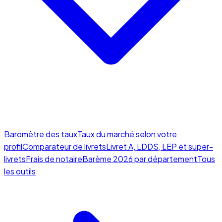
Baromètre des taux
Taux du marché selon votre
profil
Comparateur de livrets
Livret A, LDDS, LEP et super-
livrets
Frais de notaire
Barème 2026 par département
Tous
les outils