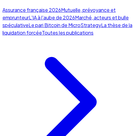
Assurance française 2026
Mutuelle, prévoyance et
emprunteur
L'IA à l'aube de 2026
Marché, acteurs et bulle
spéculative
Le pari Bitcoin de MicroStrategy
La thèse de la
liquidation forcée
Toutes les publications