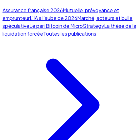
Assurance française 2026
Mutuelle, prévoyance et
emprunteur
L'IA à l'aube de 2026
Marché, acteurs et bulle
spéculative
Le pari Bitcoin de MicroStrategy
La thèse de la
liquidation forcée
Toutes les publications