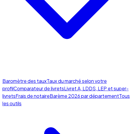
Baromètre des taux
Taux du marché selon votre
profil
Comparateur de livrets
Livret A, LDDS, LEP et super-
livrets
Frais de notaire
Barème 2026 par département
Tous
les outils