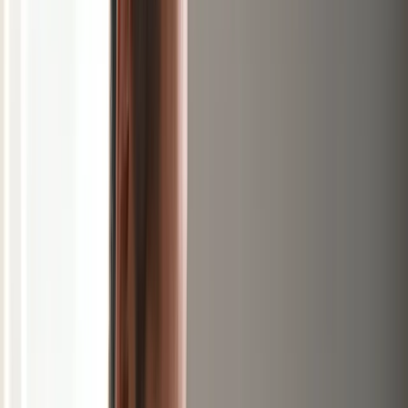
Assurances professionnelles
RC pro, décennale,
multirisque
Assurance emprunteur
Changez d'assurance,
économisez
Assurance habitation
Bien couvrir votre