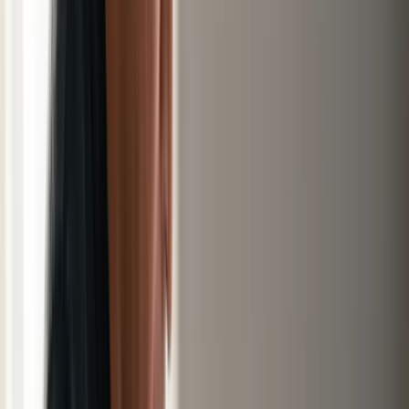
Assurance vie
Le placement préféré des
Français
SCPI
Investir dans la pierre-papier
Épargne retraite
(PER)
Préparez votre retraite, réduisez vos impôts
Tous les
produits