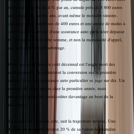
taxes, revalorisée de 4 % par an, cumule près de 5 800 euros
de cotisations sur dix ans, avant même le moindre sinistre.
Ajoutez deux franchises de 400 euros et une année de malus à
+25 %, et le coût réel d'une assurance auto particulier dépasse
6 700 euros. C'est cette somme, et non la mensualité d'appel,
qui doit guider votre arbitrage.
Cette reconstitution du coût décennal est l'angle mort des
comparateurs. Ils optimisent la conversion sur la première
année, là où une assurance auto particulier se juge sur dix. Un
contrat 40 euros moins cher la première année, mais
revalorisé plus vite, peut coûter davantage au bout de la
décennie.
La valeur du véhicule, elle, suit la trajectoire inverse. Une
berline neuve perd environ 20 % de sa valeur la première