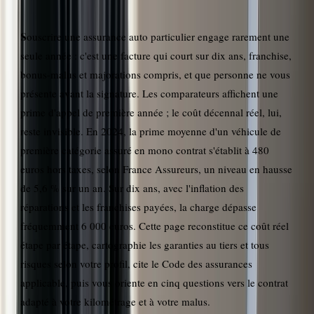
Être recontacté
Souscrire une assurance auto particulier engage rarement une
seule année : c'est une facture qui court sur dix ans, franchise,
bonus-malus et majorations compris, et que personne ne vous
présente avant la signature. Les comparateurs affichent une
prime d'appel de première année ; le coût décennal réel, lui,
reste invisible. En 2024, la prime moyenne d'un véhicule de
première catégorie assuré en mono contrat s'établit à 480
euros hors taxes, selon France Assureurs, un niveau en hausse
de 5,6 % sur un an. Sur dix ans, avec l'inflation des
réparations et les franchises payées, la charge dépasse
fréquemment 6 000 euros. Cette page reconstitue ce coût réel
étape par étape, cartographie les garanties au tiers et tous
risques selon votre profil, cite le Code des assurances
applicable, puis vous oriente en cinq questions vers le contrat
adapté à votre kilométrage et à votre malus.