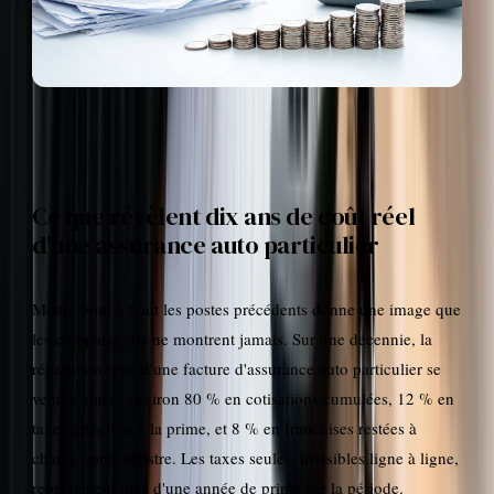
Ce que révèlent dix ans de coût réel
d'une assurance auto particulier
Mettre bout à bout les postes précédents donne une image que
les comparateurs ne montrent jamais. Sur une décennie, la
répartition type d'une facture d'assurance auto particulier se
ventile ainsi : environ 80 % en cotisations cumulées, 12 % en
taxes intégrées à la prime, et 8 % en franchises restées à
charge après sinistre. Les taxes seules, invisibles ligne à ligne,
représentent près d'une année de prime sur la période.