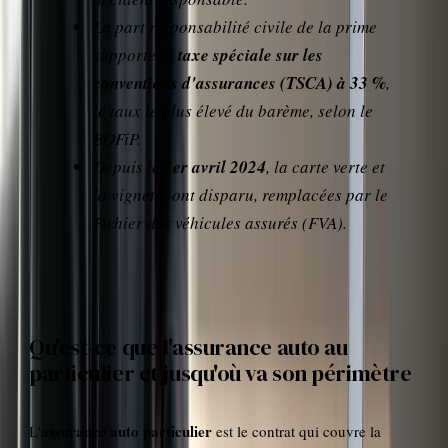
La part responsabilité civile de la prime
supporte la
taxe spéciale sur les
conventions d'assurances (TSCA) à 33 %
,
le taux le plus élevé du barème, selon le
BOFiP.
Depuis le
1er avril 2024
, la carte verte et
la vignette ont disparu, remplacées par le
Fichier des véhicules assurés (FVA).
Qu'est-ce que l'assurance auto au
particulier et jusqu'où va son périmètre
assurance auto particulier
L'
est le contrat qui couvre la