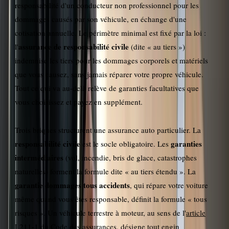
responsabilité d'un conducteur non professionnel pour les
dommages causés par son véhicule, en échange d'une
cotisation annuelle. Le périmètre minimal est fixé par la loi :
assurance de responsabilité civile
l'
(dite « au tiers »)
indemnise les tiers pour les dommages corporels et matériels
que vous causez, sans jamais réparer votre propre véhicule.
Tout ce qui va au-delà relève de garanties facultatives que
vous choisissez et payez en supplément.
Trois briques structurent une assurance auto particulier. La
responsabilité civile
garanties
est le socle obligatoire. Les
intermédiaires
(vol, incendie, bris de glace, catastrophes
naturelles) forment la formule dite « au tiers étendu ». La
garantie dommages tous accidents
, qui répare votre voiture
même quand vous êtes responsable, définit la formule « tous
risques ». Un véhicule terrestre à moteur, au sens de l'
article
L211-1 du Code des assurances
, désigne tout engin