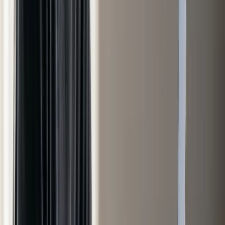
Comparateur mutuelle santé
Besoin d’un avis sur votre situation ?
Rappel sous 6h
Guide complet ·
24
min