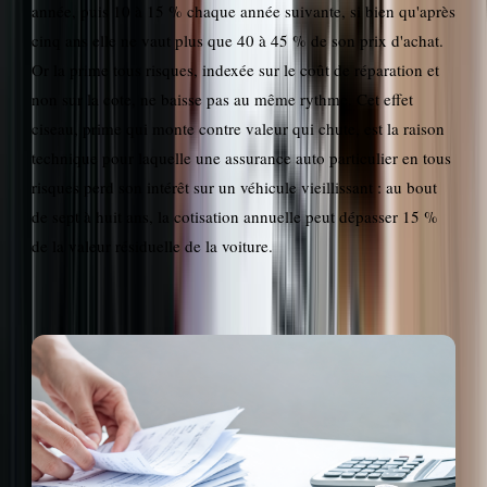
année, puis 10 à 15 % chaque année suivante, si bien qu'après
cinq ans elle ne vaut plus que 40 à 45 % de son prix d'achat.
Or la prime tous risques, indexée sur le coût de réparation et
non sur la cote, ne baisse pas au même rythme. Cet effet
ciseau, prime qui monte contre valeur qui chute, est la raison
technique pour laquelle une assurance auto particulier en tous
risques perd son intérêt sur un véhicule vieillissant : au bout
de sept à huit ans, la cotisation annuelle peut dépasser 15 %
de la valeur résiduelle de la voiture.