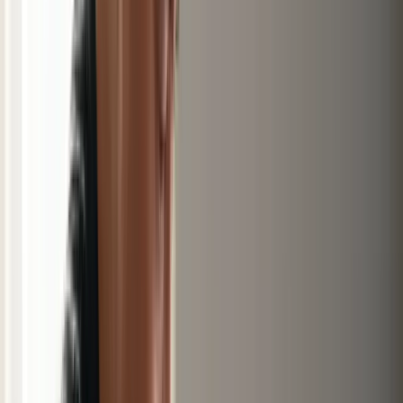
Assurance française 2026
Mutuelle, prévoyance et
emprunteur
L'IA à l'aube de 2026
Marché, acteurs et bulle
spéculative
Le pari Bitcoin de MicroStrategy
La thèse de la
liquidation forcée
Toutes les publications