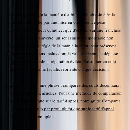
Ce cadrage change la manière d'arbitrer. Réduire de 5 % la
cotisation annuelle par une mise en concurrence pèse
davantage, en valeur cumulée, que d'ergoter sur une franchise
de 100 euros. À l'inverse, un seul sinistre responsable non
déclaré à un tiers, réglé de la main à la main, peut préserver
un coefficient bonus-malus dont la valeur décennale dépasse
largement le coût de la réparation évitée. Raisonner en coût
réel, et non en prime faciale, réoriente chaque décision.
La leçon tient en une phrase : comparez des coûts décennaux,
pas des primes mensuelles. Pour une méthode de comparaison
par profil plutôt que sur le tarif d'appel, notre guide
Comparer
les assurances auto par profil plutôt que sur le tarif d'appel
déroule la grille complète.