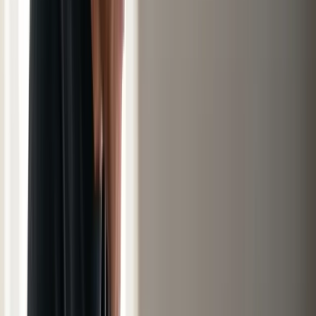
+33 6 38 75 22 70
Rappel sous 6h
Espace Client
Être recontacté