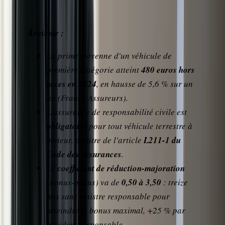
À retenir :
La prime moyenne d'un véhicule de
première catégorie atteint
480 euros hors
taxes en 2024
, en hausse de 5,6 % sur un
an (France Assureurs).
L'assurance de responsabilité civile est
obligatoire
pour tout véhicule terrestre à
moteur, au titre de l'article
L211-1 du
Code des assurances
.
Le
coefficient de réduction-majoration
(bonus-malus) va de
0,50 à 3,50
: treize
ans sans sinistre responsable pour
atteindre le bonus maximal, +25 % par
accident responsable.