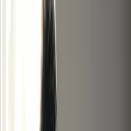
Mutuelle santé
Comparez garanties et tarifs
santé
Prévoyance
Protégez vos revenus en cas
d'arrêt
Assurance décennale
Devis pour les pros du
bâtiment
Tous les comparateurs