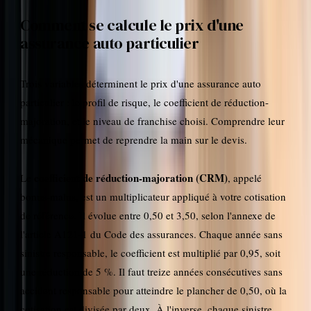
Comment se calcule le prix d'une
assurance auto particulier
Trois variables déterminent le prix d'une assurance auto
particulier : le profil de risque, le coefficient de réduction-
majoration, et le niveau de franchise choisi. Comprendre leur
mécanique permet de reprendre la main sur le devis.
coefficient de réduction-majoration (CRM)
Le
, appelé
bonus-malus, est un multiplicateur appliqué à votre cotisation
de référence. Il évolue entre 0,50 et 3,50, selon l'annexe de
l'article A121-1 du Code des assurances. Chaque année sans
sinistre responsable, le coefficient est multiplié par 0,95, soit
une réduction de 5 %. Il faut treize années consécutives sans
accident responsable pour atteindre le plancher de 0,50, où la
cotisation est divisée par deux. À l'inverse, chaque sinistre