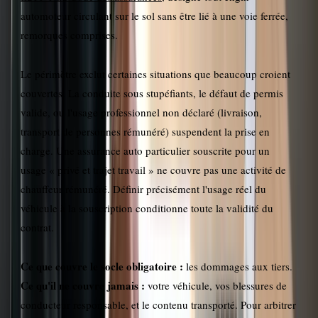
automoteur circulant sur le sol sans être lié à une voie ferrée,
remorques comprises.
Le périmètre exclut certaines situations que beaucoup croient
couvertes. La conduite sous stupéfiants, le défaut de permis
valide, ou l'usage professionnel non déclaré (livraison,
transport de personnes rémunéré) suspendent la prise en
charge. Une assurance auto particulier souscrite pour un
usage « privé et trajet travail » ne couvre pas une activité de
chauffeur rémunéré. Définir précisément l'usage réel du
véhicule à la souscription conditionne toute la validité du
contrat.
Ce que couvre le socle obligatoire :
les dommages aux tiers.
Ce qu'il ne couvre jamais :
votre véhicule, vos blessures de
conducteur responsable, et le contenu transporté. Pour arbitrer