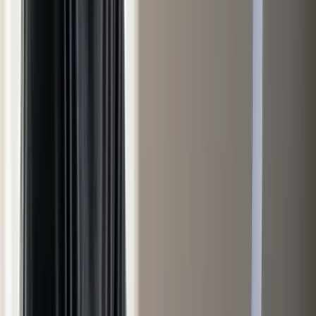
Auto et Flotte
Assurances des Particuliers
Assurance auto au particulier :
reconstituer le coût réel sur dix ans
avant de signer
Assurance auto particulier : reconstituez le coût réel sur dix
ans, franchise et bonus-malus compris, et choisissez la
formule adaptée à votre profil.
Lire le guide