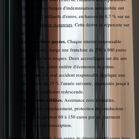
En 2024, les charges d'indemnisation automobile ont
atteint 22,2 milliards d'euros, en hausse de 8,7 % sur un
an selon
France Assureurs
. Cette dérive se répercute sur
les primes.
Les franchises payées.
Chaque sinistre responsable
laisse à votre charge une franchise de 250 à 800 euros
en formule tous risques. Deux accrochages sur dix ans
effacent une année entière d'économie de prime.
Le malus.
Un seul accident responsable applique une
majoration de 25 % l'année suivante, répercutée jusqu'à
ce que le coefficient redescende.
Les options oubliées.
Assistance zéro kilomètre,
véhicule de remplacement, protection du conducteur :
ces lignes ajoutent 60 à 150 euros par an, rarement
chiffrées à la souscription.
Prenons un cas chiffré. Une prime de départ de 480 euros hors