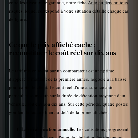
entre les niveaux de garantie, notre fiche
Auto au tiers ou tous
risques, lequel correspond à votre situation
détaille chaque cas
de figure.
Ce que le prix affiché cache :
reconstituer le coût réel sur dix ans
Le tarif mis en avant par un comparateur est une prime
d'appel : le montant de la première année, négocié à la baisse
pour capter le client. Le coût réel d'une assurance auto
particulier se mesure sur la durée de détention moyenne d'un
véhicule, soit environ dix ans. Sur cette période, quatre postes
gonflent la facture bien au-delà de la prime affichée.
La revalorisation annuelle.
Les cotisations progressent
chaque année sous l'effet de l'inflation des réparations.