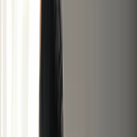
Épargne
Projetez votre capital dans le temps
Prêt
immobilier
Mensualités et coût total du crédit
Dispositif
Jeanbrun
Amortissement et économie d'impôt sur 9
ans
Tous les simulateurs