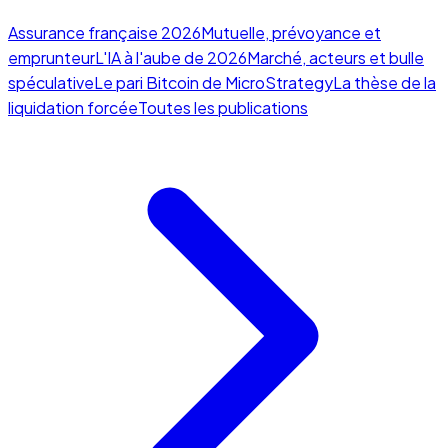
Assurance française 2026
Mutuelle, prévoyance et
emprunteur
L'IA à l'aube de 2026
Marché, acteurs et bulle
spéculative
Le pari Bitcoin de MicroStrategy
La thèse de la
liquidation forcée
Toutes les publications