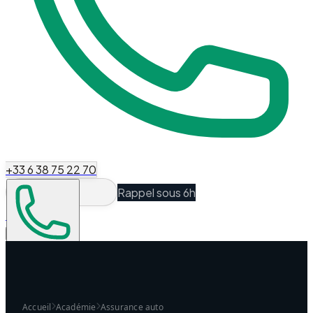
+33 6 38 75 22 70
Rappel sous 6h
Espace Client
Être recontacté
Accueil
Académie
Assurance auto