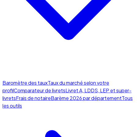
Baromètre des taux
Taux du marché selon votre
profil
Comparateur de livrets
Livret A, LDDS, LEP et super-
livrets
Frais de notaire
Barème 2026 par département
Tous
les outils