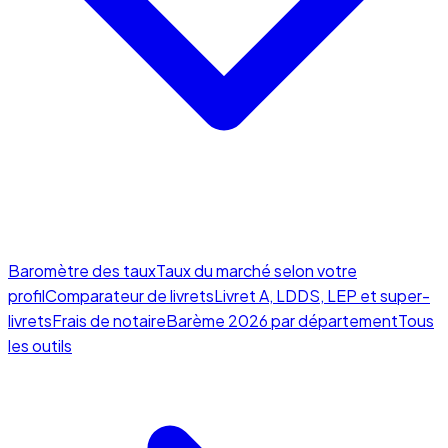
Baromètre des taux
Taux du marché selon votre
profil
Comparateur de livrets
Livret A, LDDS, LEP et super-
livrets
Frais de notaire
Barème 2026 par département
Tous
les outils