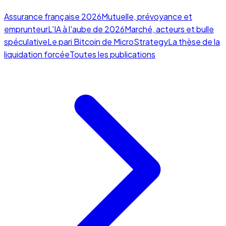
Assurance française 2026
Mutuelle, prévoyance et
emprunteur
L'IA à l'aube de 2026
Marché, acteurs et bulle
spéculative
Le pari Bitcoin de MicroStrategy
La thèse de la
liquidation forcée
Toutes les publications