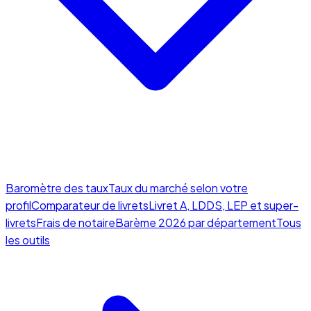
Baromètre des taux
Taux du marché selon votre
profil
Comparateur de livrets
Livret A, LDDS, LEP et super-
livrets
Frais de notaire
Barème 2026 par département
Tous
les outils