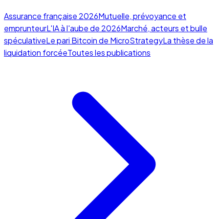
Assurance française 2026
Mutuelle, prévoyance et
emprunteur
L'IA à l'aube de 2026
Marché, acteurs et bulle
spéculative
Le pari Bitcoin de MicroStrategy
La thèse de la
liquidation forcée
Toutes les publications