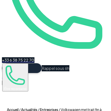
+33 6 38 75 22 70
Rappel sous 6h
Espace Client
Être recontacté
Accueil
/
Actualités
/
Entreprises
/
Volkswagen mettrait fin à