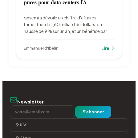
puces pour data centers IA
onsemi a dévoilé un chiffre d'affaires
trimestriel de 1,60 milliard de dollars, en
hausse de 9 % sur un an, et un bénéfice par
action de 0,74 dollar, supérieur au
consensus. Le groupe attend désormais plus
Lire
Emmanuel d'Ibelin
qu'un doublement de ses revenus liés aux
centres de données d'IA en 2026.
Newsletter
S'abonner
RSS
Atom