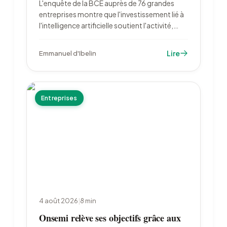
L'enquête de la BCE auprès de 76 grandes
entreprises montre que l'investissement lié à
l'intelligence artificielle soutient l'activité,
alors que l'incertitude pèse sur les dépenses
industrielles. Les entreprises françaises
Lire
Emmanuel d'Ibelin
restent en retrait : 23 % d'utilisatrices contre
39 % en zone euro.
Entreprises
4 août 2026
|
8
min
Onsemi relève ses objectifs grâce aux