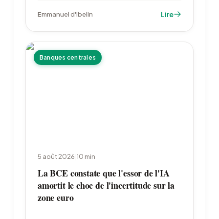
dépasse 1 000 milliards de capitalisation
Lire
Emmanuel d'Ibelin
quand Novo Nordisk recule après un échec
d'essai clinique.
Banques centrales
5 août 2026
|
10
min
La BCE constate que l'essor de l'IA
amortit le choc de l'incertitude sur la
zone euro