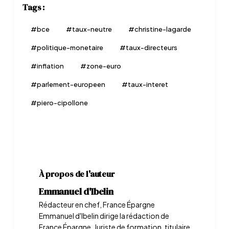
Tags :
#
bce
#
taux-neutre
#
christine-lagarde
#
politique-monetaire
#
taux-directeurs
#
inflation
#
zone-euro
#
parlement-europeen
#
taux-interet
#
piero-cipollone
À propos de l'auteur
Emmanuel d'Ibelin
Rédacteur en chef, France Épargne
Emmanuel d'Ibelin dirige la rédaction de
France Épargne. Juriste de formation, titulaire