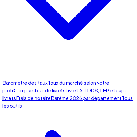
Baromètre des taux
Taux du marché selon votre
profil
Comparateur de livrets
Livret A, LDDS, LEP et super-
livrets
Frais de notaire
Barème 2026 par département
Tous
les outils