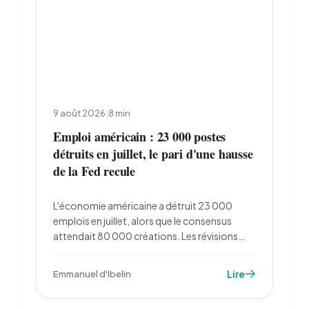
9 août 2026
|
8
min
Emploi américain : 23 000 postes
détruits en juillet, le pari d'une hausse
de la Fed recule
L'économie américaine a détruit 23 000
emplois en juillet, alors que le consensus
attendait 80 000 créations. Les révisions
retirent 103 000 postes à mai et juin. La
probabilité d'une hausse des taux de la Fed en
Lire
Emmanuel d'Ibelin
septembre est retombée de 57 % à 44 %.