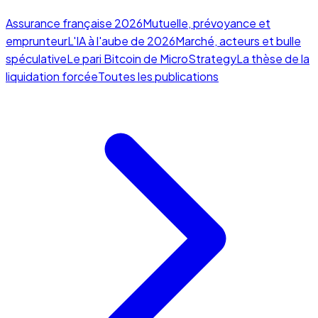
Assurance française 2026
Mutuelle, prévoyance et
emprunteur
L'IA à l'aube de 2026
Marché, acteurs et bulle
spéculative
Le pari Bitcoin de MicroStrategy
La thèse de la
liquidation forcée
Toutes les publications