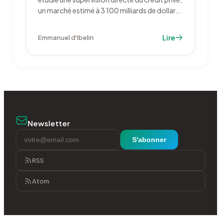
un marché estimé à 3 100 milliards de dollars.
L'ACPR livrera en octobre les résultats de son
premier test de résistance dédié. La classe
Lire
Emmanuel d'Ibelin
d'actifs s'ouvre au même moment aux
épargnants français.
Newsletter
S'abonner
RSS
Atom