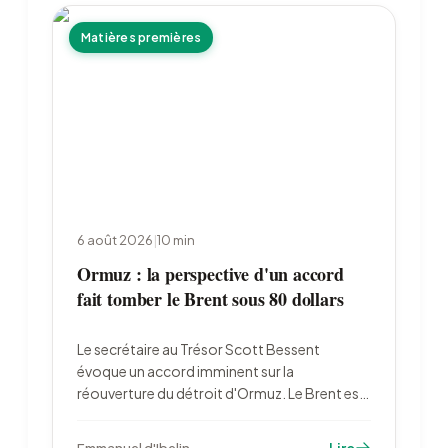
Matières premières
6 août 2026
|
10
min
Ormuz : la perspective d'un accord
fait tomber le Brent sous 80 dollars
Le secrétaire au Trésor Scott Bessent
évoque un accord imminent sur la
réouverture du détroit d'Ormuz. Le Brent est
retombé à 79,22 dollars le 6 août, l'or a bondi
à 4 222 dollars et les marchés ont divisé par