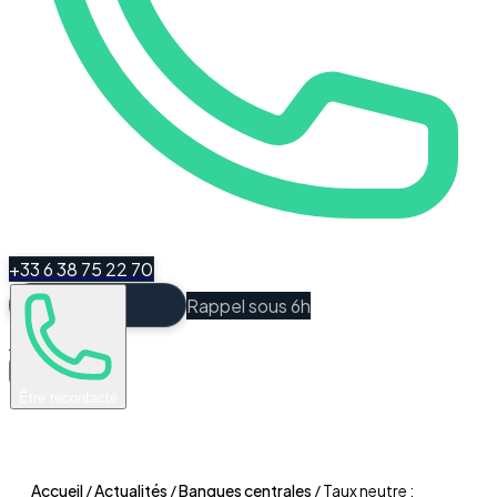
+33 6 38 75 22 70
Rappel sous 6h
Espace Client
Être recontacté
Accueil
/
Actualités
/
Banques centrales
/
Taux neutre :