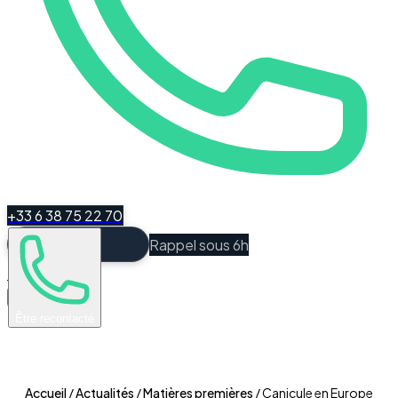
+33 6 38 75 22 70
Rappel sous 6h
Espace Client
Être recontacté
Accueil
/
Actualités
/
Matières premières
/
Canicule en Europe