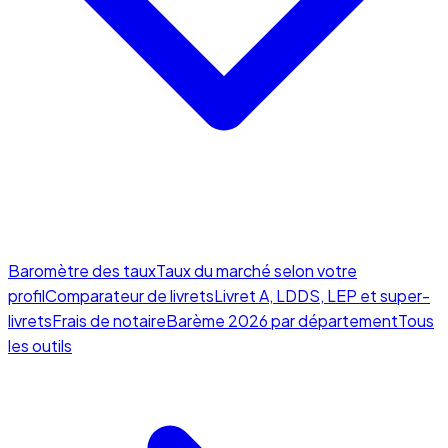
Baromètre des taux
Taux du marché selon votre
profil
Comparateur de livrets
Livret A, LDDS, LEP et super-
livrets
Frais de notaire
Barème 2026 par département
Tous
les outils