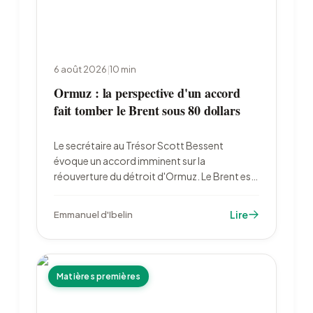
6 août 2026
|
10
min
Ormuz : la perspective d'un accord
fait tomber le Brent sous 80 dollars
Le secrétaire au Trésor Scott Bessent
évoque un accord imminent sur la
réouverture du détroit d'Ormuz. Le Brent est
retombé à 79,22 dollars le 6 août, l'or a bondi
à 4 222 dollars et les marchés ont divisé par
Lire
Emmanuel d'Ibelin
deux leurs paris sur un resserrement de la Fed.
Matières premières