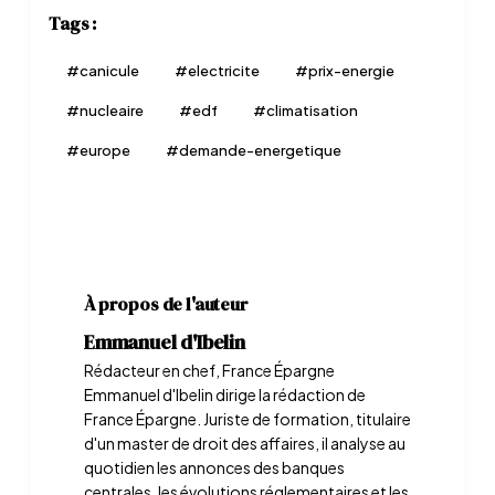
Tags :
#
canicule
#
electricite
#
prix-energie
#
nucleaire
#
edf
#
climatisation
#
europe
#
demande-energetique
À propos de l'auteur
Emmanuel d'Ibelin
Rédacteur en chef, France Épargne
Emmanuel d'Ibelin dirige la rédaction de
France Épargne. Juriste de formation, titulaire
d'un master de droit des affaires, il analyse au
quotidien les annonces des banques
centrales, les évolutions réglementaires et les