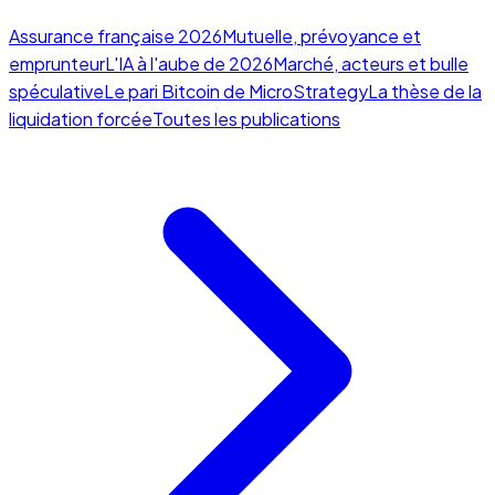
Assurance française 2026
Mutuelle, prévoyance et
emprunteur
L'IA à l'aube de 2026
Marché, acteurs et bulle
spéculative
Le pari Bitcoin de MicroStrategy
La thèse de la
liquidation forcée
Toutes les publications