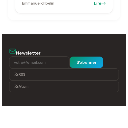
exporté vers l'Europe dès 2028, avec un
Lire
Emmanuel d'Ibelin
plateau visé de 2,8 millions de tonnes de GNL
par an.
Newsletter
S'abonner
RSS
Atom