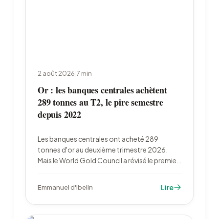
2 août 2026
|
7
min
Or : les banques centrales achètent
289 tonnes au T2, le pire semestre
depuis 2022
Les banques centrales ont acheté 289
tonnes d'or au deuxième trimestre 2026.
Mais le World Gold Council a révisé le premier
trimestre de 244 à 57 tonnes : à 345 tonnes,
le semestre est le plus faible depuis 2022. Le
Lire
Emmanuel d'Ibelin
cours reste 27 % sous son record de janvier.