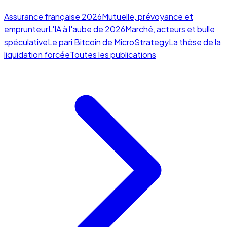
Assurance française 2026
Mutuelle, prévoyance et
emprunteur
L'IA à l'aube de 2026
Marché, acteurs et bulle
spéculative
Le pari Bitcoin de MicroStrategy
La thèse de la
liquidation forcée
Toutes les publications