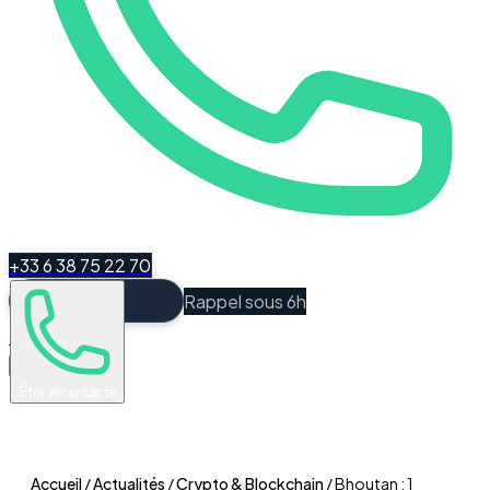
+33 6 38 75 22 70
Rappel sous 6h
Espace Client
Être recontacté
Accueil
/
Actualités
/
Crypto & Blockchain
/
Bhoutan : 1