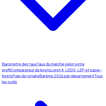
Baromètre des taux
Taux du marché selon votre
profil
Comparateur de livrets
Livret A, LDDS, LEP et super-
livrets
Frais de notaire
Barème 2026 par département
Tous
les outils