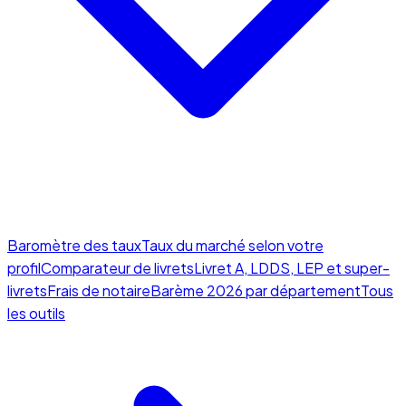
Baromètre des taux
Taux du marché selon votre
profil
Comparateur de livrets
Livret A, LDDS, LEP et super-
livrets
Frais de notaire
Barème 2026 par département
Tous
les outils