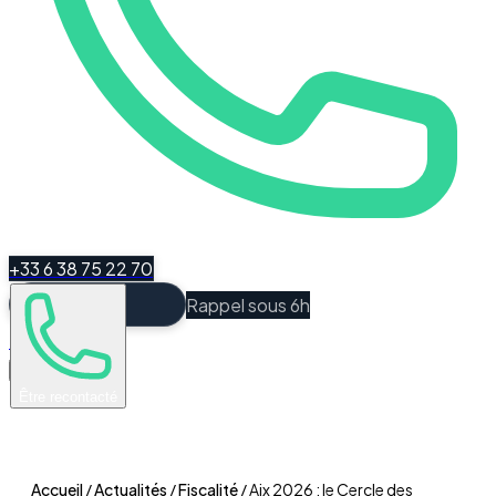
+33 6 38 75 22 70
Rappel sous 6h
Espace Client
Être recontacté
Accueil
/
Actualités
/
Fiscalité
/
Aix 2026 : le Cercle des