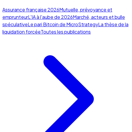
Assurance française 2026
Mutuelle, prévoyance et
emprunteur
L'IA à l'aube de 2026
Marché, acteurs et bulle
spéculative
Le pari Bitcoin de MicroStrategy
La thèse de la
liquidation forcée
Toutes les publications