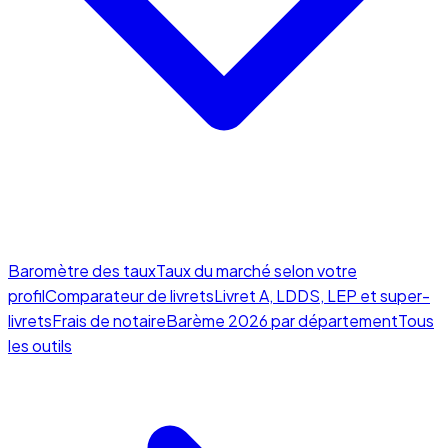
Baromètre des taux
Taux du marché selon votre
profil
Comparateur de livrets
Livret A, LDDS, LEP et super-
livrets
Frais de notaire
Barème 2026 par département
Tous
les outils