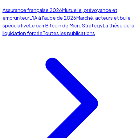
Assurance française 2026
Mutuelle, prévoyance et
emprunteur
L'IA à l'aube de 2026
Marché, acteurs et bulle
spéculative
Le pari Bitcoin de MicroStrategy
La thèse de la
liquidation forcée
Toutes les publications