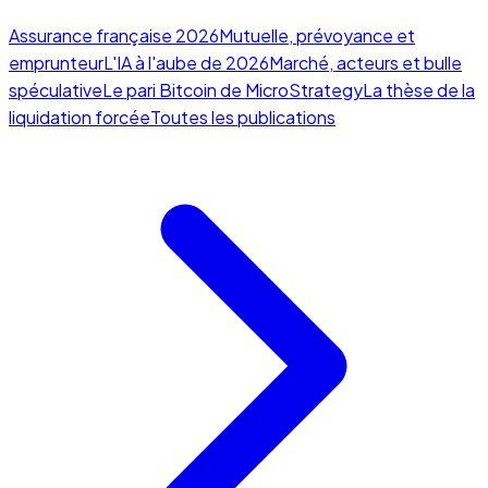
Assurance française 2026
Mutuelle, prévoyance et
emprunteur
L'IA à l'aube de 2026
Marché, acteurs et bulle
spéculative
Le pari Bitcoin de MicroStrategy
La thèse de la
liquidation forcée
Toutes les publications