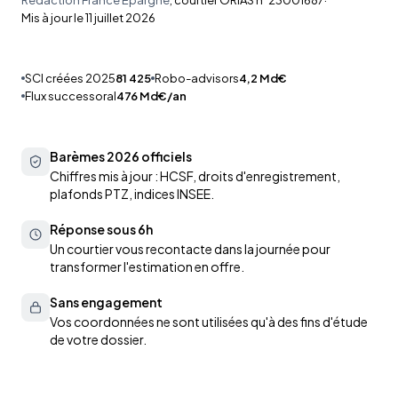
Mis à jour le
11 juillet 2026
SCI créées 2025
81 425
Robo-advisors
4,2 Md€
Flux successoral
476 Md€/an
Barèmes 2026 officiels
Chiffres mis à jour : HCSF, droits d'enregistrement,
plafonds PTZ, indices INSEE.
Réponse sous 6h
Un courtier vous recontacte dans la journée pour
transformer l'estimation en offre.
Sans engagement
Vos coordonnées ne sont utilisées qu'à des fins d'étude
de votre dossier.