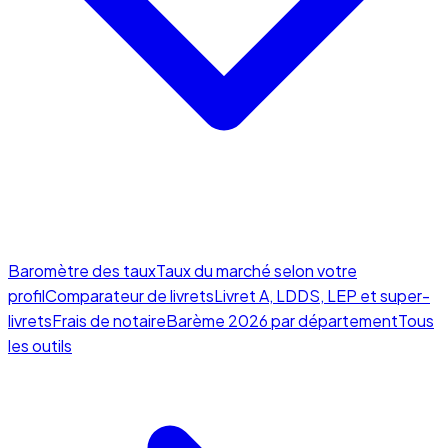
Baromètre des taux
Taux du marché selon votre
profil
Comparateur de livrets
Livret A, LDDS, LEP et super-
livrets
Frais de notaire
Barème 2026 par département
Tous
les outils