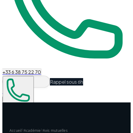
+33 6 38 75 22 70
Rappel sous 6h
Espace Client
Être recontacté
Accueil
Académie
Avis mutuelles