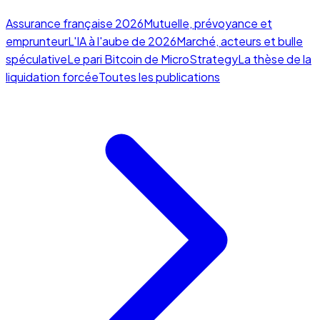
Assurance française 2026
Mutuelle, prévoyance et
emprunteur
L'IA à l'aube de 2026
Marché, acteurs et bulle
spéculative
Le pari Bitcoin de MicroStrategy
La thèse de la
liquidation forcée
Toutes les publications