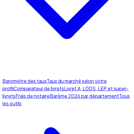
Baromètre des taux
Taux du marché selon votre
profil
Comparateur de livrets
Livret A, LDDS, LEP et super-
livrets
Frais de notaire
Barème 2026 par département
Tous
les outils