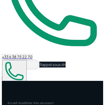
+33 6 38 75 22 70
Rappel sous 6h
Espace Client
Être recontacté
Accueil
Académie
Avis assureurs