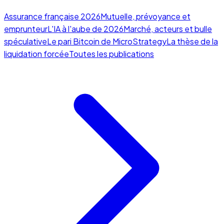
Assurance française 2026
Mutuelle, prévoyance et
emprunteur
L'IA à l'aube de 2026
Marché, acteurs et bulle
spéculative
Le pari Bitcoin de MicroStrategy
La thèse de la
liquidation forcée
Toutes les publications