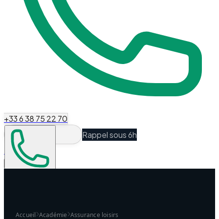
+33 6 38 75 22 70
Rappel sous 6h
Espace Client
Être recontacté
Accueil
Académie
Assurance loisirs