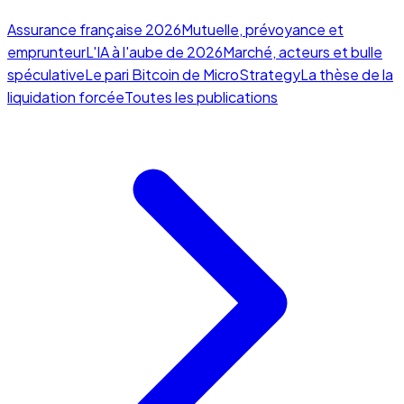
Assurance française 2026
Mutuelle, prévoyance et
emprunteur
L'IA à l'aube de 2026
Marché, acteurs et bulle
spéculative
Le pari Bitcoin de MicroStrategy
La thèse de la
liquidation forcée
Toutes les publications