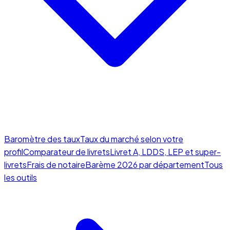
Baromètre des taux
Taux du marché selon votre
profil
Comparateur de livrets
Livret A, LDDS, LEP et super-
livrets
Frais de notaire
Barème 2026 par département
Tous
les outils