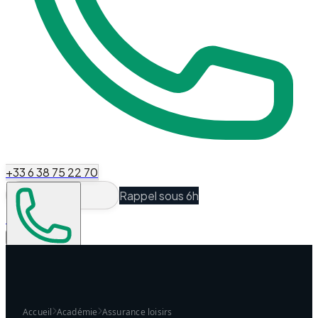
+33 6 38 75 22 70
Rappel sous 6h
Espace Client
Être recontacté
Accueil
Académie
Assurance loisirs