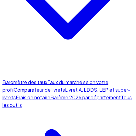
Baromètre des taux
Taux du marché selon votre
profil
Comparateur de livrets
Livret A, LDDS, LEP et super-
livrets
Frais de notaire
Barème 2026 par département
Tous
les outils