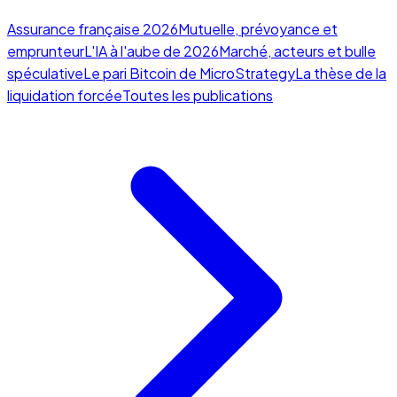
Assurance française 2026
Mutuelle, prévoyance et
emprunteur
L'IA à l'aube de 2026
Marché, acteurs et bulle
spéculative
Le pari Bitcoin de MicroStrategy
La thèse de la
liquidation forcée
Toutes les publications