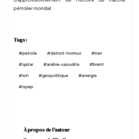
pétrolier mondial.
Tags :
#
petrole
#
detroit-hormuz
#
iran
#
qatar
#
arabie-saoudite
#
brent
#
wti
#
geopolitique
#
energie
#
opep
À propos de l'auteur