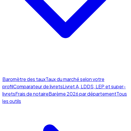
Baromètre des taux
Taux du marché selon votre
profil
Comparateur de livrets
Livret A, LDDS, LEP et super-
livrets
Frais de notaire
Barème 2026 par département
Tous
les outils