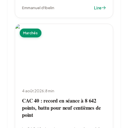
% de l'éditeur, qui cède sa place dans le S&P
Lire
Emmanuel d'Ibelin
500 à Ferguson Enterprises.
Marchés
4 août 2026
|
8
min
CAC 40 : record en séance à 8 642
points, battu pour neuf centièmes de
point