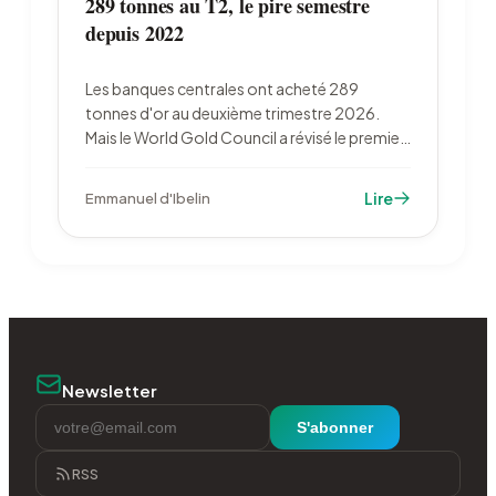
289 tonnes au T2, le pire semestre
depuis 2022
Les banques centrales ont acheté 289
tonnes d'or au deuxième trimestre 2026.
Mais le World Gold Council a révisé le premier
trimestre de 244 à 57 tonnes : à 345 tonnes,
le semestre est le plus faible depuis 2022. Le
Lire
Emmanuel d'Ibelin
cours reste 27 % sous son record de janvier.
Newsletter
S'abonner
RSS