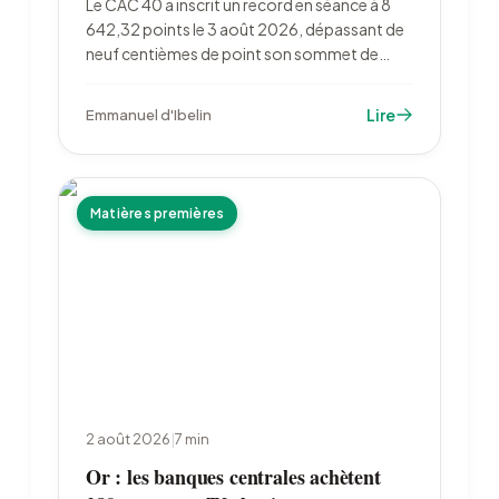
Le CAC 40 a inscrit un record en séance à 8
642,32 points le 3 août 2026, dépassant de
neuf centièmes de point son sommet de
février. La chute du pétrole et 73,3 milliards
d'euros de bénéfices semestriels ont porté
Lire
Emmanuel d'Ibelin
l'indice, qui reste sous son record de clôture.
Matières premières
2 août 2026
|
7
min
Or : les banques centrales achètent