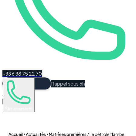
+33 6 38 75 22 70
Rappel sous 6h
Espace Client
Être recontacté
Accueil
/
Actualités
/
Matières premières
/
Le pétrole flambe