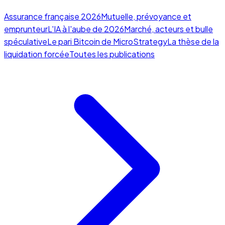
Assurance française 2026
Mutuelle, prévoyance et
emprunteur
L'IA à l'aube de 2026
Marché, acteurs et bulle
spéculative
Le pari Bitcoin de MicroStrategy
La thèse de la
liquidation forcée
Toutes les publications