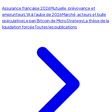
Assurance française 2026
Mutuelle, prévoyance et
emprunteur
L'IA à l'aube de 2026
Marché, acteurs et bulle
spéculative
Le pari Bitcoin de MicroStrategy
La thèse de la
liquidation forcée
Toutes les publications