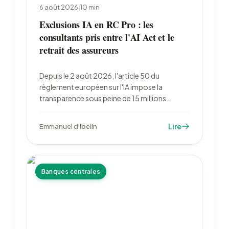
6 août 2026
|
10
min
Exclusions IA en RC Pro : les
consultants pris entre l'AI Act et le
retrait des assureurs
Depuis le 2 août 2026, l'article 50 du
règlement européen sur l'IA impose la
transparence sous peine de 15 millions
d'euros d'amende. Au même moment, les
assureurs généralisent les exclusions « IA
Lire
Emmanuel d'Ibelin
générative » dans les contrats de
responsabilité civile professionnelle.
Banques centrales