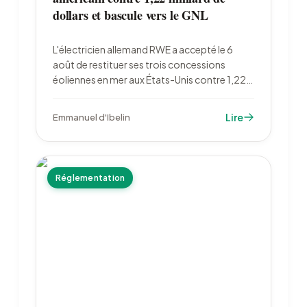
dollars et bascule vers le GNL
L'électricien allemand RWE a accepté le 6
août de restituer ses trois concessions
éoliennes en mer aux États-Unis contre 1,22
milliard de dollars, puis de réinvestir 1,2
milliard dans le gaz. Le total des rachats
Lire
Emmanuel d'Ibelin
fédéraux approche 4 milliards de dollars.
Réglementation