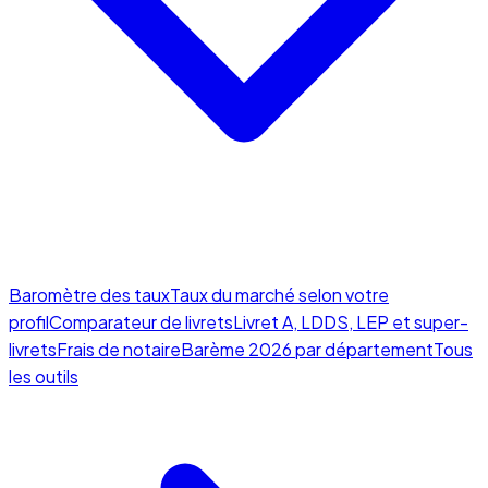
Baromètre des taux
Taux du marché selon votre
profil
Comparateur de livrets
Livret A, LDDS, LEP et super-
livrets
Frais de notaire
Barème 2026 par département
Tous
les outils