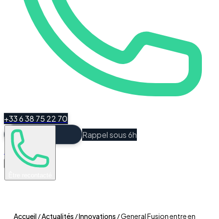
+33 6 38 75 22 70
Rappel sous 6h
Espace Client
Être recontacté
Accueil
/
Actualités
/
Innovations
/
General Fusion entre en