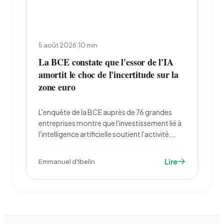
5 août 2026
|
10
min
La BCE constate que l'essor de l'IA
amortit le choc de l'incertitude sur la
zone euro
L'enquête de la BCE auprès de 76 grandes
entreprises montre que l'investissement lié à
l'intelligence artificielle soutient l'activité,
alors que l'incertitude pèse sur les dépenses
industrielles. Les entreprises françaises
Lire
Emmanuel d'Ibelin
restent en retrait : 23 % d'utilisatrices contre
39 % en zone euro.