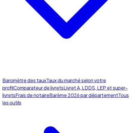
Baromètre des taux
Taux du marché selon votre
profil
Comparateur de livrets
Livret A, LDDS, LEP et super-
livrets
Frais de notaire
Barème 2026 par département
Tous
les outils