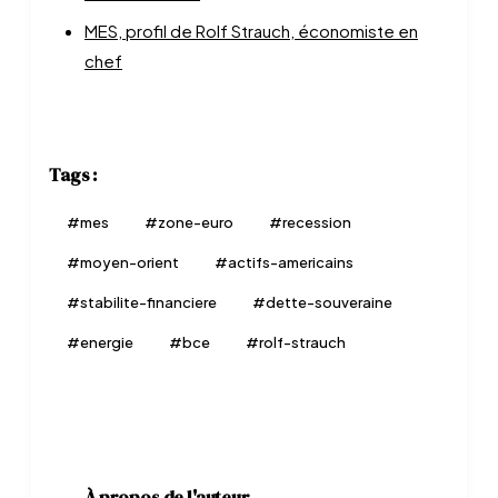
MES, profil de Rolf Strauch, économiste en
chef
Tags :
#
mes
#
zone-euro
#
recession
#
moyen-orient
#
actifs-americains
#
stabilite-financiere
#
dette-souveraine
#
energie
#
bce
#
rolf-strauch
À propos de l'auteur