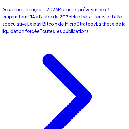
Assurance française 2026
Mutuelle, prévoyance et
emprunteur
L'IA à l'aube de 2026
Marché, acteurs et bulle
spéculative
Le pari Bitcoin de MicroStrategy
La thèse de la
liquidation forcée
Toutes les publications