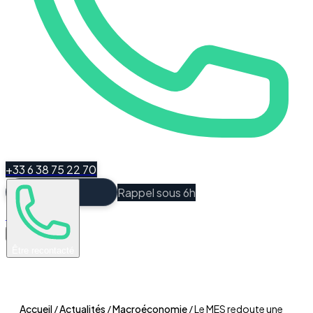
+33 6 38 75 22 70
Rappel sous 6h
Espace Client
Être recontacté
Accueil
/
Actualités
/
Macroéconomie
/
Le MES redoute une