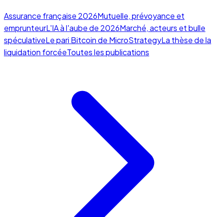
Assurance française 2026
Mutuelle, prévoyance et
emprunteur
L'IA à l'aube de 2026
Marché, acteurs et bulle
spéculative
Le pari Bitcoin de MicroStrategy
La thèse de la
liquidation forcée
Toutes les publications