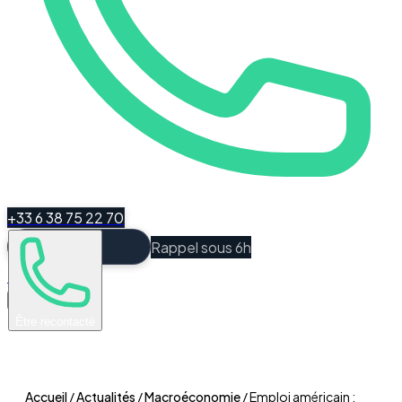
+33 6 38 75 22 70
Rappel sous 6h
Espace Client
Être recontacté
Accueil
/
Actualités
/
Macroéconomie
/
Emploi américain :