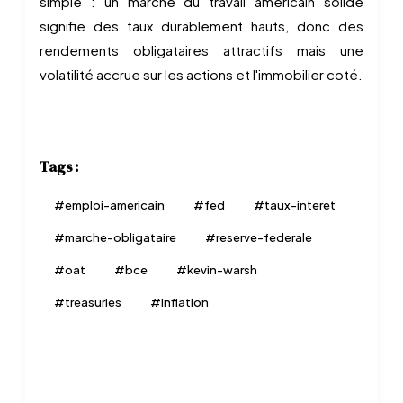
simple : un marché du travail américain solide
signifie des taux durablement hauts, donc des
rendements obligataires attractifs mais une
volatilité accrue sur les actions et l'immobilier coté.
Tags :
#
emploi-americain
#
fed
#
taux-interet
#
marche-obligataire
#
reserve-federale
#
oat
#
bce
#
kevin-warsh
#
treasuries
#
inflation