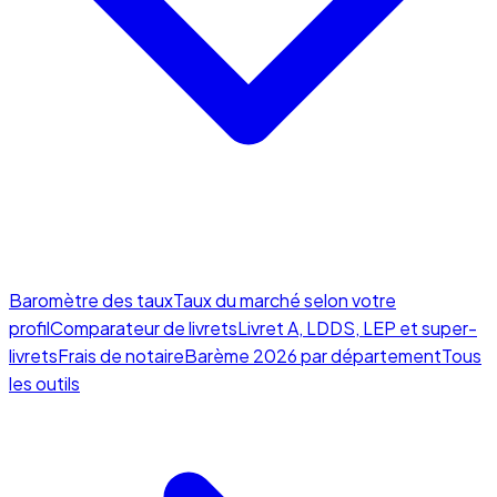
Baromètre des taux
Taux du marché selon votre
profil
Comparateur de livrets
Livret A, LDDS, LEP et super-
livrets
Frais de notaire
Barème 2026 par département
Tous
les outils