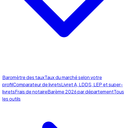
Baromètre des taux
Taux du marché selon votre
profil
Comparateur de livrets
Livret A, LDDS, LEP et super-
livrets
Frais de notaire
Barème 2026 par département
Tous
les outils