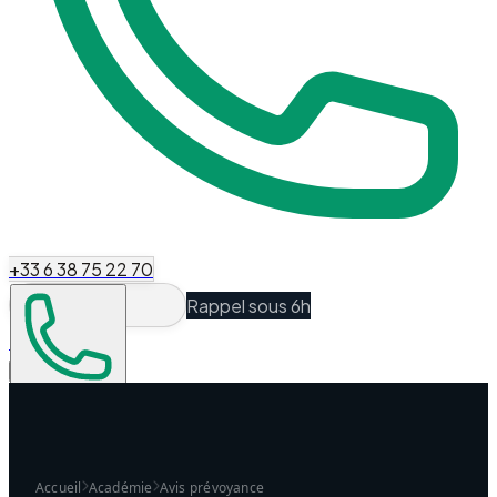
+33 6 38 75 22 70
Rappel sous 6h
Espace Client
Être recontacté
Accueil
Académie
Avis prévoyance