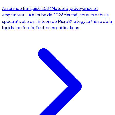
Assurance française 2026
Mutuelle, prévoyance et
emprunteur
L'IA à l'aube de 2026
Marché, acteurs et bulle
spéculative
Le pari Bitcoin de MicroStrategy
La thèse de la
liquidation forcée
Toutes les publications