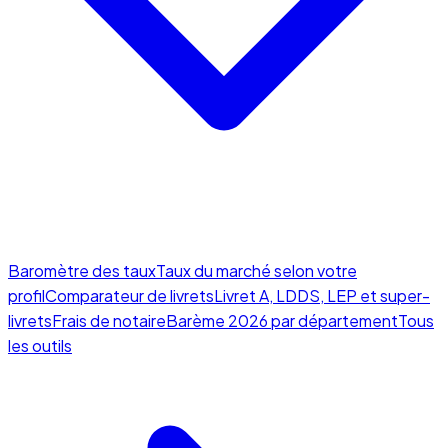
Baromètre des taux
Taux du marché selon votre
profil
Comparateur de livrets
Livret A, LDDS, LEP et super-
livrets
Frais de notaire
Barème 2026 par département
Tous
les outils