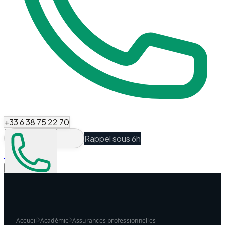
+33 6 38 75 22 70
Rappel sous 6h
Espace Client
Être recontacté
Accueil
Académie
Assurances professionnelles