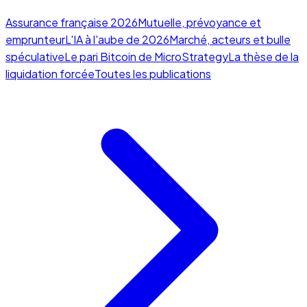
Assurance française 2026
Mutuelle, prévoyance et
emprunteur
L'IA à l'aube de 2026
Marché, acteurs et bulle
spéculative
Le pari Bitcoin de MicroStrategy
La thèse de la
liquidation forcée
Toutes les publications