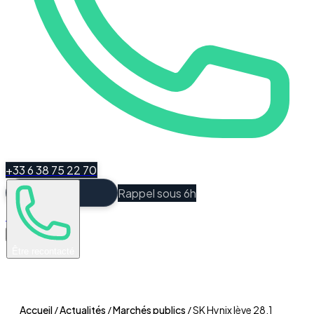
+33 6 38 75 22 70
Rappel sous 6h
Espace Client
Être recontacté
Accueil
/
Actualités
/
Marchés publics
/
SK Hynix lève 28,1