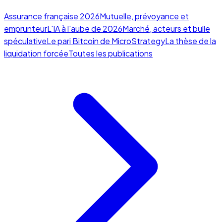
Assurance française 2026
Mutuelle, prévoyance et
emprunteur
L'IA à l'aube de 2026
Marché, acteurs et bulle
spéculative
Le pari Bitcoin de MicroStrategy
La thèse de la
liquidation forcée
Toutes les publications