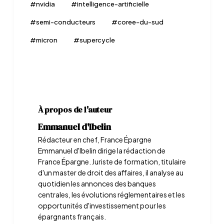
#
nvidia
#
intelligence-artificielle
#
semi-conducteurs
#
coree-du-sud
#
micron
#
supercycle
À propos de l'auteur
Emmanuel d'Ibelin
Rédacteur en chef, France Épargne
Emmanuel d'Ibelin dirige la rédaction de
France Épargne. Juriste de formation, titulaire
d'un master de droit des affaires, il analyse au
quotidien les annonces des banques
centrales, les évolutions réglementaires et les
opportunités d'investissement pour les
épargnants français.