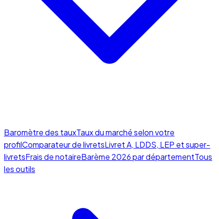
Baromètre des taux
Taux du marché selon votre
profil
Comparateur de livrets
Livret A, LDDS, LEP et super-
livrets
Frais de notaire
Barème 2026 par département
Tous
les outils