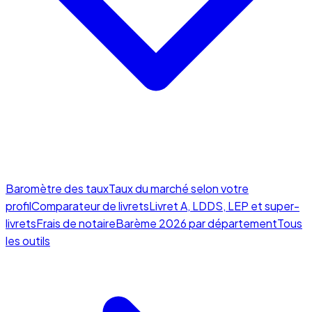
Baromètre des taux
Taux du marché selon votre
profil
Comparateur de livrets
Livret A, LDDS, LEP et super-
livrets
Frais de notaire
Barème 2026 par département
Tous
les outils