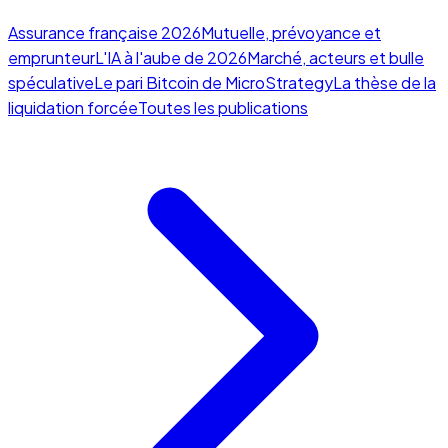
Assurance française 2026
Mutuelle, prévoyance et
emprunteur
L'IA à l'aube de 2026
Marché, acteurs et bulle
spéculative
Le pari Bitcoin de MicroStrategy
La thèse de la
liquidation forcée
Toutes les publications