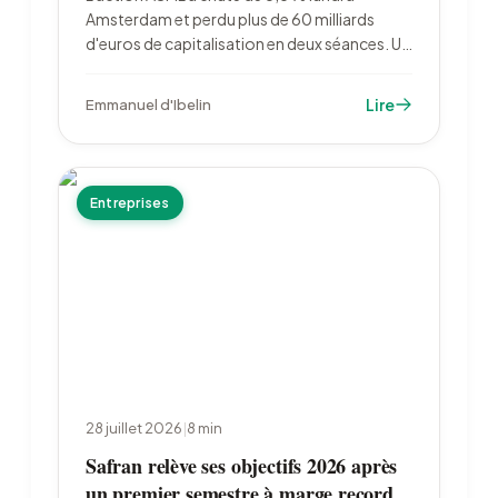
Amsterdam et perdu plus de 60 milliards
d'euros de capitalisation en deux séances. Un
groupe d'État chinois a lancé la production
de machines de lithographie DUV à
Lire
Emmanuel d'Ibelin
immersion, un segment que le néerlandais
domine sans partage.
Entreprises
28 juillet 2026
|
8
min
Safran relève ses objectifs 2026 après
un premier semestre à marge record