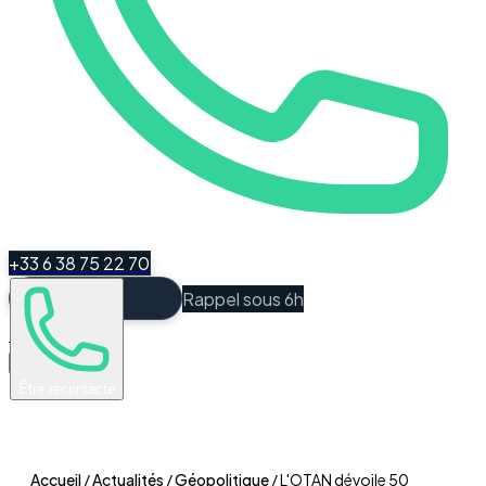
+33 6 38 75 22 70
Rappel sous 6h
Espace Client
Être recontacté
Accueil
/
Actualités
/
Géopolitique
/
L'OTAN dévoile 50